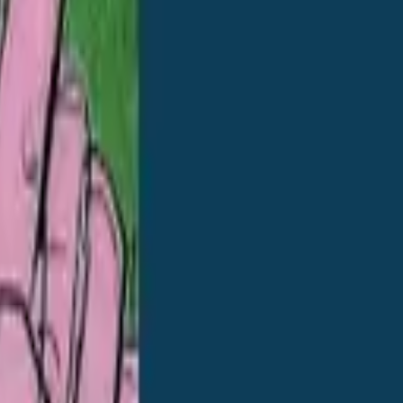
เพลงรักที่เราเคยฟัง ฉันไม่ฟังมันอีก มีแค่บางนาที ที่เผลอไปคิด ว่ามันคงดีถ้า