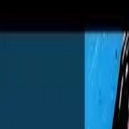
ดีใจที่ไม่มีเธอ (happy) - BUS
BUS
·
สตริง
·
A
·
0 Views
เวอร์ชันอื่นๆ ของเพลงนี้
Version
1
—
0
โหวต
B
BUS
17 พ.ค. 69
เพิ่มเวอร์ชัน
คอร์ดในเพลง ดีใจที่ไม่มีเธอ (happy)