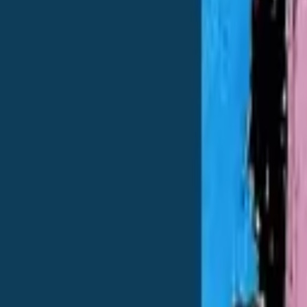
เนื้อและคอร์ดเพลง ดีใจที่ไม่มีเธอ (happy)
A
Ori
เลื่อน
จังหวะ
ตั้งค่า
บัง
A
เอิญไปเจอรูปคู่เก่าๆ ที่เคยมี
ในวั
F#m
นนี้ฉันไม่ได้เสียใจเหมือนเก่า
มีค
E
รั้งคราว ที่เรื่องราว
ทำให้คิดถึง.. นิด
D
หน่อย
ของ
A
ขวัญที่เคยให้กัน ฉันทิ้งมันไปแล้ว
เพล
F#m
งรักที่เราเคยฟัง ฉันไม่ฟังมันอีก
มีแ
E
ค่บางนาที ที่เผลอไปคิด
D