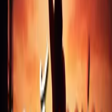
G
Ori
เลื่อน
จังหวะ
ตั้งค่า
โตมากับลมฝน
Em
โตมากับถนนดินแดง
D
โลกแม่งไม่เคยใจดีเลย
Am
ตั้งแต่วันแรกที่ลืมตามา
Em
ชีวิตมันไม่เคยง่าย
มันเหมือนจะทดสอบ
D
ตลอดเวลา
ถ้าใจไม่แกร่งพอ
Am
ก็ต้องล้มลงกลางทาง
Em
ไป
Em
|
D
|
Am
|
Em
( 2 Times )
จำได้ดีตอนยังเด็ก
Em
หลังคาสังกะสีรั่วไหล
ฝนตกทีไรต้
D
องหาอะไรมารองรับไว้
ข้าวร้อน 1 จาน
Am
ต้องแบ่งกิน 4 คน