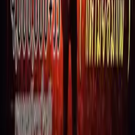
ตั้งแต่วันที่เกิดมาลืมตาดู
แต่เด็ก
D
อย่างกูนั้น
ต้องสร้างมันทุกก้าวเดิน
มันยังเตือ
Am
นทุกคืนวัน
ว่าทางที่เดินนั้นไม่มีคำ
Em
ว่าง่ายเลย
Em
|
D
|
Am
|
Em
* กูโตมากับควา
Em
มลำบาก
เหมือนกำไฟไว้ในกำมือ
บางคืนมันแผด
D
เผา
แต่กูก็ไม่ปล่อยมันไป
ไม่มีใครเห็น
Am
วันที่นั่งมองฟ้า
ถามดาวบนฟ้าจะเอา
Em
ยังไงกับชีวิตกูที
มันต้องการฝัน
สู้กันคืนกันเลือดแทนน้ำตา
แต่แทนที่กูจ
D
ะหยุดมัน
มันกลับทำให้กูยิ่งเดิน
ถ้าโลก
Am
มันไม่เปิดทางให้
กูจะพังประตูมันไป
ถ้าฟ้า
Em
มันจะมืดจนไม่เห็นทาง
กูก็จะจุดไฟแล้วเขียนทางเดินเอง