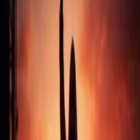
เนื้อและคอร์ดเพลง กูโตมากับความลำบาก