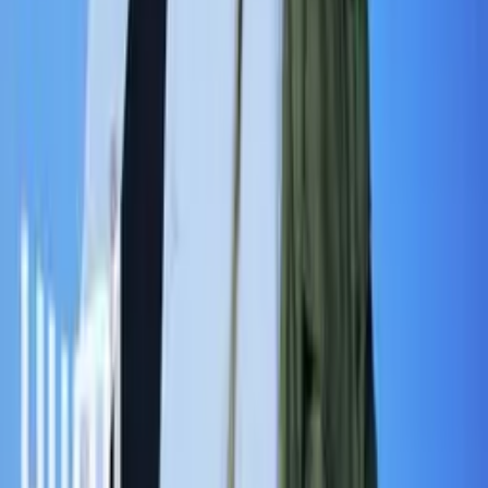
ห้ามว่าจะอาบก็เชิญ เสร็จแล้วเธอค่อยๆ เดิน สะดุดหัวเตียงแล้วล้ม ผ้าห่ม
มาทับบอก อุ๊ย! บังเอิญ แล้วจากที่ฉันประเมิน ใจเธอสะอาดเหลือเกิน ฉัน
ถามไม่ร้อนเหรอเธอ เธอบอกว่าเธอร้อนแต่เงิน เธอสวยเหลือเกินหลับสวย
ฉันนึกว่าเธอสโนว์ไวท์ ราตรี ราณี เธอเหมือนเบลล่า ทไวไลท์ หน้าหมวย
แล้วน้ำไม่อาบ เธอถามว่ารักเธออยู่ไหม เธอบอกวันนี้ที่น้ำไม่อาบ เพราะ
ว่าเธอกลัวไม่เหลือใคร * ชอบเธอตอนใส่ชุดนอน มีเครื่องสำอางอ่อนๆ
เธอถามว่าถ้าไม่อาบน้ำนอน แล้วฉันจะยังกอดเธอไหม ชอบเธอตอนใส่
ชุดนอน มีเครื่องสำอางอ่อนๆ ต่อให้เธอไม่อาบน้ำนอน ฉันก็จะดึงเธอมาก
อดไว้.. * ชอบเธอตอนใส่ชุดนอน มีเครื่องสำอางอ่อนๆ เธอถามว่าถ้าไม่
อาบน้ำนอน แล้วฉันจะยังกอดเธอไหม ชอบเธอตอนใส่ชุดนอน มีเครื่อง
สำอางอ่อนๆ ต่อให้เธอไม่อาบน้ำนอน ฉันก็จะดึงเธอมากอดไว้.. เธอบอก
ว่าเธอไม่อาบ เพราะเธอสะอาดไม่ได้ออกไปไหน เธอพูดออกมาแบบเนี้ยะ
ถ้าไม่ให้ขำไม่ทำไงไหว เธอบอกห้องเธอมีแอร์ นี่โคตรจะเย็นเหงื่อไม่ได้
ไหล เธอบอกความลับนางฟ้า ใครๆ ก็ทำ ฉันเข้าใจไหม
คอร์ดเพลงอื่นๆ ของ MAIYARAP
ดูทั้งหมด
→
G