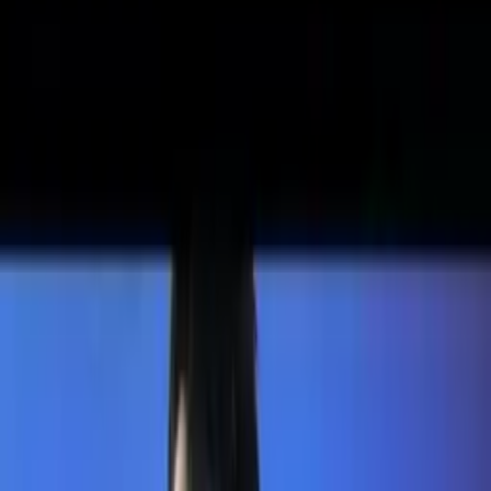
Paja Boo - MAIYARAP feat.
TangBadVoice
MAIYARAP
·
TangBadVoice
·
สตริง
·
D
·
3 Views
เวอร์ชันอื่นๆ ของเพลงนี้
Version
1
—
0
โหวต
M
MAIYARAP
17 พ.ค. 69
เพิ่มเวอร์ชัน
คอร์ดในเพลง Paja Boo