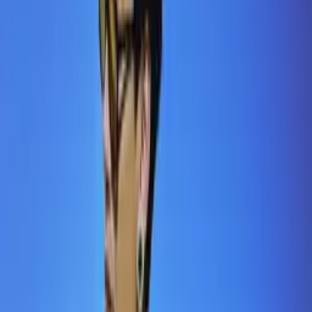
จังหวะ
ตั้งค่า
Am
D
|
Bm
E7
( 2 Times )
ในทุกๆ วัน
Am
ที่เธอบ่นเหนื่อยกลับมา
ไม่อยากจะทำอะไรเ
D
ธออยากแค่นอนหลับตา
เปลี่ยนใส่ชุดนอน
Bm
ปิดประตู ล็อกกลอน
เธอบอกไม่เอาอาบน้ำนอน
E7
แล้วฉันจะกอดไหมนะ
ก็เพราะเธอเป็นอย่างงี้
Am
ฉันก็เลยเรียกเธอว่าไอ้เน่า
ชอบเปิดฟังเพลงเก่า
D
ๆ
เธอก็เลยเรียกฉันว่าไอ้เฒ่า
อาบไปแล้วเมื่อคืน
Bm
เธอตอบตอนตื่นก็คงไม่ต้อง
เธอบอกเธอจิตใจสะอาด
E7
น้ำที่ใช้อาบก็เลยไม่ต้อง
โทษทีถ้านี่คือเพลง
Am
รัก ที่ดูเหมือนเพลงดิส
เธอบอกค่าไฟเธอห้าพัน
D
ค่าน้ำเธอห้าสิบ