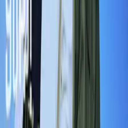
กลิ่นเกสร
MAIYARAP
A
RAIN ZONE ft. Z9
MAIYARAP
G
ดินแดนแห่งความรัก
F.HERO
,
feat.
MONICA
,
feat.
MAIYARAP
G
ตามนั้น x TaitosmitH
MAIYARAP
G
ทิ้งเพื่อทิ้ง