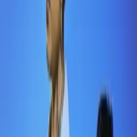
ไม่มีลูกมงลูกไม้
Bm
ไม่มีชุดนอนที่น่าหยิก
เธอใส่แต่ลายการ์ตูน
E7
แต่ก็ยังสวย
ไม่ต้องมาทำเป็นหน้าหงิกเลย
* ชอบเธอตอนใส่ชุดนอน
Am
มีเครื่อง
D
สำอางอ่อน
Bm
ๆ
เธอถามว่าถ้า
E7
ไม่อาบน้ำนอน
Am
แล้วฉันจะยัง
D
กอดเธอ
Bm
ไหม
ชอบเธอ
E7
ตอนใส่ชุดนอน
Am
มีเครื่อง
D
สำอางอ่อน
Bm
ๆ
ต่อให้เธอ
E7
ไม่อาบน้ำนอน
Am
ฉันก็จะดึง
D
เธอมากอด
Bm
ไว้..
E7
อาบน้ำดีไหม
Am
! ประโยคคำถาม
ไม่ใช่จริงๆ เธอแจ้งให้ทราบ
เธอบอกตอนนี้เ
D
วลาตีสาม
กว่าผมจะแห้งก็เกือบตีห้า
ที่ร้านตะกี้เ
Bm
ธอเต้นกระจาย
เธอเมาเธอร้องเพลง MAIYARAP
เข้ามาในห้อง
E7
แอร์เย็นสบาย
แม่คนประหยัดรักธรรมชาติ