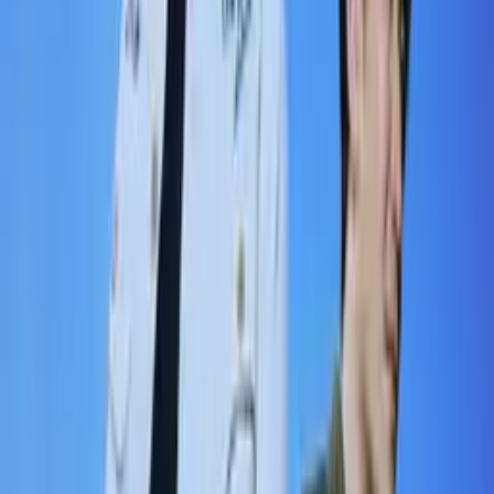
แล้วฉันจะยัง
D
กอดเธอ
Bm
ไหม
ชอบเธอ
E7
ตอนใส่ชุดนอน
Am
มีเครื่อง
D
สำอางอ่อน
Bm
ๆ
ต่อให้เธอ
E7
ไม่อาบน้ำนอน
Am
ฉันก็จะดึง
D
เธอมากอด
Bm
ไว้..
* ชอบเธอ
E7
ตอนใส่ชุดนอน
Am
มีเครื่อง
D
สำอางอ่อน
Bm
ๆ
เธอถามว่าถ้า
E7
ไม่อาบน้ำนอน
Am
แล้วฉันจะยัง
D
กอดเธอ
Bm
ไหม
ชอบเธอ
E7
ตอนใส่ชุดนอน
Am
มีเครื่อง
D
สำอางอ่อน
Bm
ๆ
ต่อให้เธอ
E7
ไม่อาบน้ำนอน
Am
ฉันก็จะดึง
D
เธอมากอด
Bm
ไว้..
E7
เธอบอกว่าเธอไม่อาบ
Am
เพราะเธอสะอาดไม่ได้ออกไปไหน
D
เธอพูดออกมาแบบเนี้ย
Bm
ะ
ถ้าไม่ให้ขำไม่ทำไงไหว
E7
เธอบอกห้องเธอมีแอร์
Am
นี่โคตรจะเย็นเหงื่อไม่ได้ไหล
D