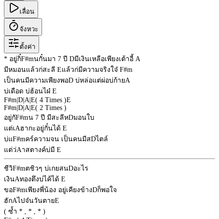
เลื่อน
จังหวะ
ตั้งค่า
* อยู่กิ๋
F#m
นกั๋นมา 7 ปี
D
มีเงินเหลือเพียงเต้าอี้
A
มีหมอนแล้วก่สะลี
E
แล้วก่มีความจริงใจ๋
F#m
เป็นคนมีความเพียงพอ
D
บ่หล่อแต่ผ่อบ่ก้าย
A
บ่เดือด บ่ฮ้อนไผ๋
E
F#m
|
D
|
A
|
E
( 4 Times )
E
F#m
|
D
|
A
|
E
( 2 Times )
อยู่กั
F#m
น 7 ปี มีสะลีห
D
มอนใบ
แต่เ
A
ฮากะอยู่กั๋นได้
E
บ่แ
F#m
คร์ความจน เป็นคนมีส
D
ไตล์
แต่ว่
A
าสตางค์บ่มี
E
ชีวิ
F#m
ตชิวๆ บ่เกยสน
D
อะไร
เงิน
A
ทองตึงบ่ไค้ได้
E
ขอ
F#m
เพียงพี่น้อง อยู่เคียงข้าง
D
ก็พอใจ
ฮัก
A
ไปจ๋นวันตาย
E
( ซ้ำ * , * , * )