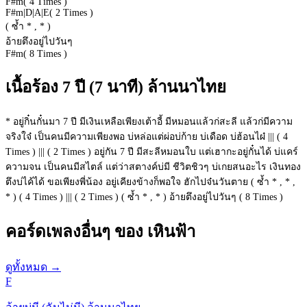
F#m
( 4 Times )
F#m
|
D
|
A
|
E
( 2 Times )
( ซ้ำ * , * )
อ้ายตึงอยู่ไปวันๆ
F#m
( 8 Times )
เนื้อร้อง 7 ปี (7 นาที) ล้านนาไทย
* อยู่กิ๋นกั๋นมา 7 ปี มีเงินเหลือเพียงเต้าอี้ มีหมอนแล้วก่สะลี แล้วก่มีความ
จริงใจ๋ เป็นคนมีความเพียงพอ บ่หล่อแต่ผ่อบ่ก้าย บ่เดือด บ่ฮ้อนไผ๋ ||| ( 4
Times ) ||| ( 2 Times ) อยู่กัน 7 ปี มีสะลีหมอนใบ แต่เฮากะอยู่กั๋นได้ บ่แคร์
ความจน เป็นคนมีสไตล์ แต่ว่าสตางค์บ่มี ชีวิตชิวๆ บ่เกยสนอะไร เงินทอง
ตึงบ่ไค้ได้ ขอเพียงพี่น้อง อยู่เคียงข้างก็พอใจ ฮักไปจ๋นวันตาย ( ซ้ำ * , * ,
* ) ( 4 Times ) ||| ( 2 Times ) ( ซ้ำ * , * ) อ้ายตึงอยู่ไปวันๆ ( 8 Times )
คอร์ดเพลงอื่นๆ ของ เหินฟ้า
ดูทั้งหมด
→
F