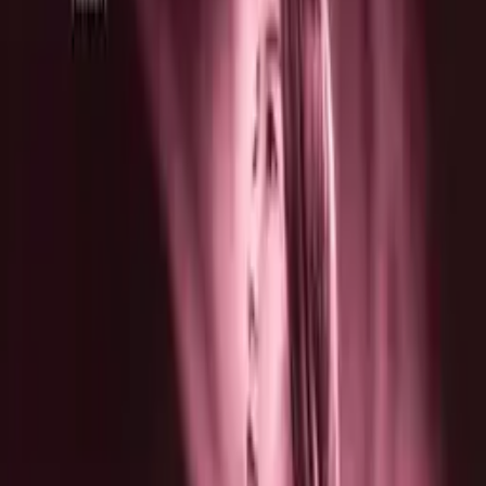
ไม่เจอ
B
เธอมาเนิ่นนาน
Em
ยังยิ้ม
A
ให้กันเหมือนเดิม
F#m
แต่แวว
B
ตามันฟ้องว่า
Em
เธอ
แทบ
F#m
ไม่ไหว
A
สบายดีใช่ไหม
D
..
ให้เธอ
B
ตอบตามหัวใจ
Em
ฉันไม่ใ
A
ช่ใครที่ไหน
F#m
หากเธอเจ็บช้ำ
Bm
เกินจะแบกไว้
Em
อยากลองเล่า
A
ให้ฟังบ้างไหม
D
|
Bm
|
Em
|
A
นานแล้ว
F#m
.. ที่ไม่ไ
B
ด้คุยกับเธอ
Em
ฉันยัง
A
ห่วงใยเสมอ
F#m
ถ้าหาก
B
เรานั้นได้เจอ
ฉัน
Em
มีเรื่องอยากถาม
A
* สบายดีใช่ไหม
D
..
ไม่เจอ
B
เธอมาเนิ่นนาน
Em
ยังยิ้ม
A
ให้กันเหมือนเดิม
F#m
แต่แวว
B
ตามันฟ้องว่า
Em
เธอ
แทบ
F#m
ไม่ไหว
A
สบายดีใช่ไหม
D
..