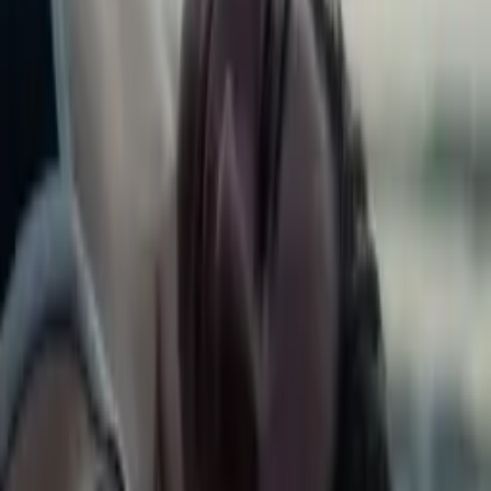
เนื้อและคอร์ดเพลง เลือกฉันก่อนเธอ
F
Ori
เลื่อน
จังหวะ
ตั้งค่า
F
|
Em
|
Dm
|
C
F
|
Em
|
Dm
|
G
ฉันกอด
F
เธอไว้ และมอง
Em
เข้าไป
ในตา
Dm
เธอมีคนๆ นั้น โดยที่มั
C
นไม่ใช่ฉัน
เธอกอด
F
ฉันไว้ บอกอีก
Em
ไม่นานเท่าไหร่
ที่ตัว
Dm
เธอเองจะเดินออกมา
ให้เวล
C
าเธอได้จากลา