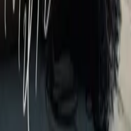
นาน
Am
แค่ไหนก็ควร
G
จะเลิกรัก
F
..
Em
เธอบอกว่าเธอ
Dm
นั้นเลือกฉัน
Em
ถ้าจะหมาย
F
ความอย่าง
C
.. นั้น
Dm
เลือกฉันก่อนเธอ
G
ได้รึเปล่า
F
|
Em
|
Dm
|
G
เนื้อร้อง เลือกฉันก่อนเธอ
ฉันกอดเธอไว้ และมองเข้าไป ในตาเธอมีคนๆ นั้น โดยที่มันไม่ใช่ฉัน เธอ
กอดฉันไว้ บอกอีกไม่นานเท่าไหร่ ที่ตัวเธอเองจะเดินออกมา ให้เวลาเธอ
ได้จากลา แต่ไม่เคยเกิดขึ้นเสียที และฉันต้องรออยู่อย่างนี้.. * อีกนานเท่า
ไหร่ ที่ฉันจะเริ่มใหม่ นานเท่าไหร่ ที่ฉันจะก้าวไป ฉันยังเพ้อ ให้เป็นเธอ
อยู่เสมอ แม้.. มันไม่มีทางจะเปลี่ยนไป อีกนานเท่าไหร่ ก็ควรหันหลังกลับ
นานแค่ไหนก็ควรจะเลิกรัก.. เธอบอกว่าเธอนั้นเลือกฉัน ถ้าจะหมายความ
อย่าง.. นั้น เลือกฉันก่อนเธอได้หรือเปล่า น้ำตายังไหล แต่จงเก็บมัน
เข้าไป และบอกตัวเองให้เดินออกมา มันถึงเวลาที่ต้องจากลา จะหยุดเธอ
ไว้ ไม่ยอมให้เธอเข้าไป ไม่ยอมให้เธอเหยียบใจของฉัน และฉันขอออก
จากตรงนั้น แต่ไม่เคยเกิดขึ้นเสียที และฉันต้องรออยู่อย่างนี้.. * อีกนาน
เท่าไหร่ ที่ฉันจะเริ่มใหม่ นานเท่าไหร่ ที่ฉันจะก้าวไป ฉันยังเพ้อ ให้เป็น
เธอ อยู่เสมอ แม้.. มันไม่มีทางจะเปลี่ยนไป อีกนานเท่าไหร่ ก็ควรหันหลัง