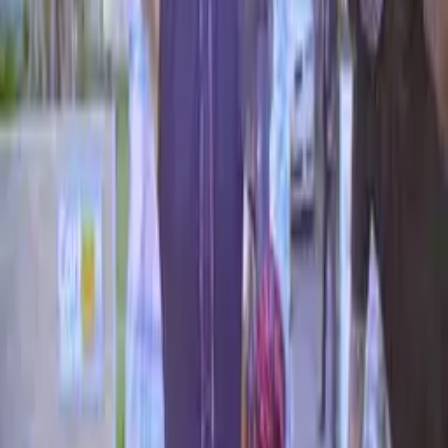
* อู
Em
เลิฟ ไย (ไอ
Bm
เลิฟ ยู)
ใต
Am
หัวเจ็ม (เต็ม
D
หัวใจ)
อู
Em
มิส ไย (ไอ
Bm
มิส ยู)
อู
Am
WANT ไย (ไอ
D
WANT ยู)
เล้าบ้าง
G
หรือปู่ (รู้บ้างหรือเปล่า)
เธอ
Em
รัก (รักเธอ
Bm
) ใต
Am
หัวเจ็ม
D
เธอ
Em
รัก รักเธอ
Bm
ใต
Am
หัวเจ็ม
D
เต็มหัวใจ .
G
.
G7
เธอ
C
มาทำให้พลิกไป เธอ
Bm
มาทำให้วุ่นวาย
คำ
Am
ที่เตรียมไว้ก็
D
พลิกไปกัน
G
หมด
(พดไปกันหมิก)
* อู
Em
เลิฟ ไย (ไอ
Bm
เลิฟ ยู)
ใต
Am
หัวเจ็ม (เต็ม
D
หัวใจ)
อู
Em
มิส ไย (ไอ
Bm
มิส ยู)
อู
Am
WANT ไย (ไอ
D
WANT ยู)
เล้าบ้าง
G
หรือปู่ (รู้บ้างหรือเปล่า)