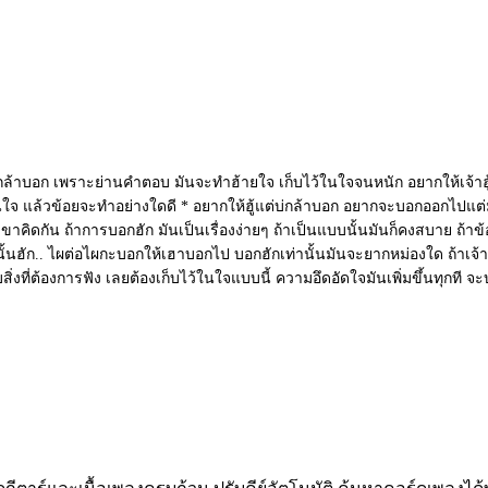
วบ่กล้าบอก เพราะย่านคำตอบ มันจะทำฮ้ายใจ เก็บไว้ในใจจนหนัก อยากให้เจ้าฮู
สนใจ แล้วข้อยจะทำอย่างใดดี * อยากให้ฮู้แต่บ่กล้าบอก อยากจะบอกออกไปแต่มั
ผเขาคิดกัน ถ้าการบอกฮัก มันเป็นเรื่องง่ายๆ ถ้าเป็นแบบนั้นมันก็คงสบาย ถ้าข
านั้นฮัก.. ไผต่อไผกะบอกให้เฮาบอกไป บอกฮักเท่านั้นมันจะยากหม่องใด ถ้าเจ้าม
่ต้องการฟัง เลยต้องเก็บไว้ในใจแบบนี้ ความอึดอัดใจมันเพิ่มขึ้นทุกที จะบอก