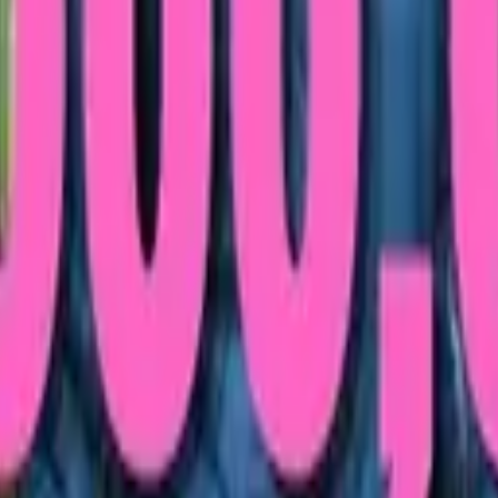
ใจ คลิปส่ายเอวเธอปังไม่ไหว น่าดึงดูดไม่เหมือนคนทั่วไป ไลฟ์สใตล์ดูทันสม
อวเธอปังไม่ไหว น่าดึงดูดไม่เหมือนคนทั่วไป ไลฟ์สใตล์ดูทันสมัย น้องเป็น
ลุ ก็เเบบว่าเเร็ปของพี่มันหล่อเท่ can you beautiful เเละพี่ก็จบช่างไฟ respec