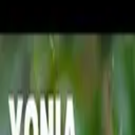
สาวอ่าวไทย - YONIA
YONIA
·
สตริง
·
A
·
0 Views
เวอร์ชันอื่นๆ ของเพลงนี้
Version
1
—
0
โหวต
Y
YONIA
21 มี.ค. 69
เพิ่มเวอร์ชัน
คอร์ดในเพลง สาวอ่าวไทย