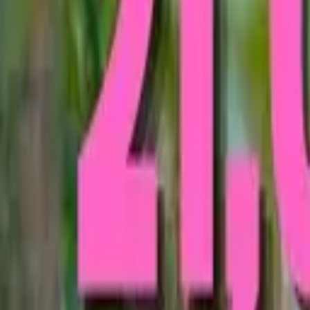
น่าดึงดูดไม่เหมือนคนทั่วไป
F#m
ไลฟ์สใตล์ดูทันสมัย
Bm
น้องเป็นที่รักของคนทั่วไทย
F#m
ชอบดั่งหลงในมนต์คุณไสย
Bm
พี่ดันไปหลงรักสาวอ่าวไทย
F#m
น้องคนงามจากฝั่งอ่าวไทย
Bm
คารมอมยิ้มน้องเข้าหัวใจ
F#m
คลิปส่ายเอวเธอปังไม่ไหว
Bm
น่าดึงดูดไม่เหมือนคนทั่วไป
F#m
ไลฟ์สใตล์ดูทันสมัย
Bm
น้องเป็นที่รักของคนทั่วไทย
F#m
ชอบดั่งหลงในมนต์คุณไสย
Bm
พี่ดันไปหลงรักสาวอ่าวไทย
F#m
|
Bm
|
F#m
|
Bm
เนื้อร้อง สาวอ่าวไทย
* พี่ดันไปหลงรักโฉมงาม น้องคนงามจากฝั่งอ่าวไทย คารมอมยิ้มน้องเข้าหัว
สาวอ่าวไทย น้องคนงามจากฝั่งอ่าวไทย คารมอมยิ้มน้องเข้าหัวใจ คลิปส่ายเ
เเร็ปพี่ดังไปจนถึงฝั่งโขง เปิดในวิทยุกันจนได้ยินไปทั้งกะลาโหม ดังเเบบมุทะ