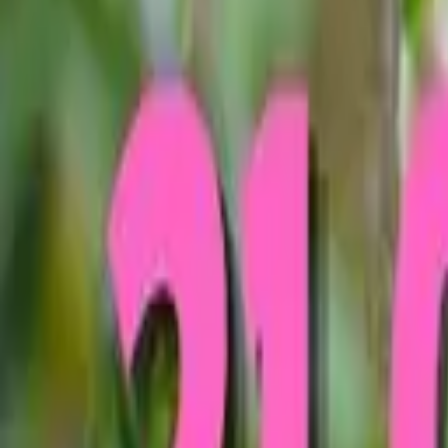
มองทางซ้ายเเล้วก็มองทางขวา
Bm
เธอน่ารักเเล้วก็ผิวพรรณดี
F#m
มองมุมไหนเธอก็ดูน่ารัก
Bm
จนพี่ต้องตะโกนว่า โอ้วโอโอโอ่ว
และพี่ก็โตในเมืองใหญ่
F#m
และพี่ก็ฝันว่าน้องจะมีใจ
Bm
มันคงไม่ดีถ้าน้องมีคนใหม่
F#m
และถ้าน้องต้องการแล้วพี่จะรีบไป
Bm
หาน้องที่อ่าวไทย
และพี่ก็โตในเมืองใหญ่
F#m
และพี่ก็ฝันว่าน้องจะมีใจ
Bm
มันคงไม่ดีถ้าน้องมีคนใหม่
F#m
และถ้าน้องต้องการแล้วพี่จะรีบไป
Bm
หาน้องที่อ่าวไทย
* พี่ดันไปหลงรักโฉมงาม
F#m
น้องคนงามจากฝั่งอ่าวไทย
Bm
คารมอมยิ้มน้องเข้าหัวใจ
F#m
คลิปส่ายเอวเธอปังไม่ไหว
Bm