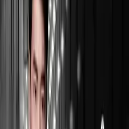
เนื้อและคอร์ดเพลง มาละวา
C
Ori
เลื่อน
จังหวะ
ตั้งค่า
Am
|
C
|
Dm
|
F
G
( 2 Times )
* มาละเหวย
Am
อยากมีความรัก
C
ก็มาสิมะ มาสิมา
Dm
อยู่ตัวคนเดียว
F
ไม่นานก็ถึง
G
วัยชรา
Am