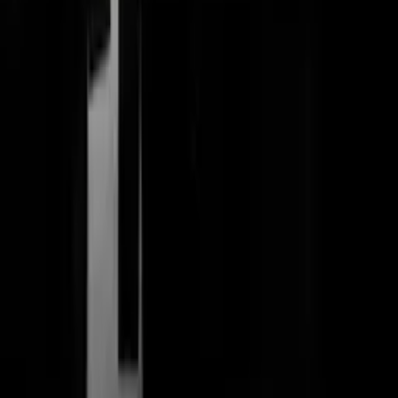
A
กลัวที่ไหน
บี้ สุกฤษฎิ์
A
ณ บัดNOW
บี้ สุกฤษฎิ์
G
อู้บ่จ้าง
บี้ สุกฤษฎิ์
A
โทรมาว่ารัก
บี้ สุกฤษฎิ์