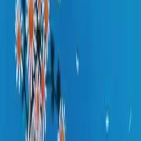
เห็นผี จั่งแม่นงามอีหลี แม่เจ้าคลอดมาแนวใด๋ ยิ้มเจ้าบาดใจ อ้ายหวั่นไหว
จนใจบ่ดี กะมักเจ้าอีหลี บ่ได้เว้าเล่นเด้อนี่ คนงาม ||| ( 2 Times )
คอร์ดเพลงอื่นๆ ของ โอปอ กิตฐิพงษ์
ดูทั้งหมด
→
G
ที่ฉันเดินจากไป (ฉันเสียใจที่สุด)
โอปอ กิตฐิพงษ์
C
ใจฉันใจเธอ (machale & kampor)
โอปอ กิตฐิพงษ์
G
อยากบอกให้เธอได้รู้