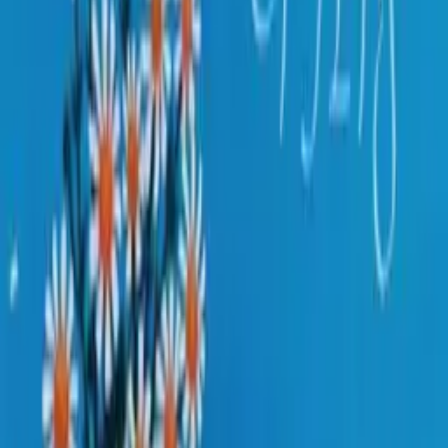
จังหวะ
ตั้งค่า
D
|
D
|
G
|
G
( 2 Times )
เกิด
D
มาอ้ายก็พึ่งได้ฮู้ ว่ามีสิ่ง
G
สวยงามแบบนี้
ทำ
D
ให้ใจอ้ายนี้ มันเป็นบ้า
G
เป็นบอย้อนเจ้า
อยา
Bm
กสิฮู้ว่าเจ้า
A
มีเจ้าของแล้วล่ะบ่.
G
.
D
คัน
Bm
ว่าย้งบ่มี
A
อ้ายสิขอจองตอนนี้
G
เว้าอีหลี
A
* เห็น
D
เจ้ายามใด๋ ใจอ้ายเต้นว่าแม่นเห็นผี
จั่ง
G
แม่นงามอีหลี แม่เจ้าคลอดมาแนวใด๋
ยิ้ม
D
เจ้าบาดใจ อ้ายหวั่นไหวจนใจบ่ดี
กะมัก
G
เจ้าอีหลี บ่ได้เว้าเล่นเด้อนี่ คนงาม
D
|
D
|
G
|
G
( 2 Times )
เ
A
ฮาเป็นบ้าหยัง
G
นิ
เ
A
อาแต่อยากพ้อเจ้าอีก
G
* เห็น
D
เจ้ายามใด๋ ใจอ้ายเต้นว่าแม่นเห็นผี
จั่ง
G
แม่นงามอีหลี แม่เจ้าคลอดมาแนวใด๋