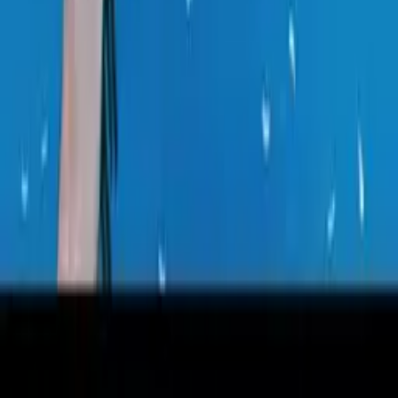
โอปอ กิตฐิพงษ์
F
ใจรัก
โอปอ กิตฐิพงษ์
A
นางงามตู้กระจก
โอปอ กิตฐิพงษ์
C
แม่ฟลาวเวอร์ของฉัน
โอปอ กิตฐิพงษ์
C