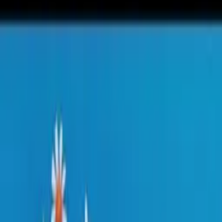
มักเจ้าอีหลี - โอปอ กิตฐิพงษ์
โอปอ กิตฐิพงษ์
·
อีสาน
·
D
·
0 Views
เวอร์ชันอื่นๆ ของเพลงนี้
Version
1
—
0
โหวต
โ
โอปอ กิตฐิพงษ์
25 เม.ย. 69
เพิ่มเวอร์ชัน
คอร์ดในเพลง มักเจ้าอีหลี