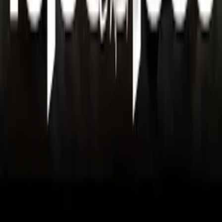
คนเคยเคย
Liltan
G
จะเป็นเธอได้ไหม
Liltan
G
ในวันที่ฝนพรำ
Liltan
C
จม x GX2
Liltan
A