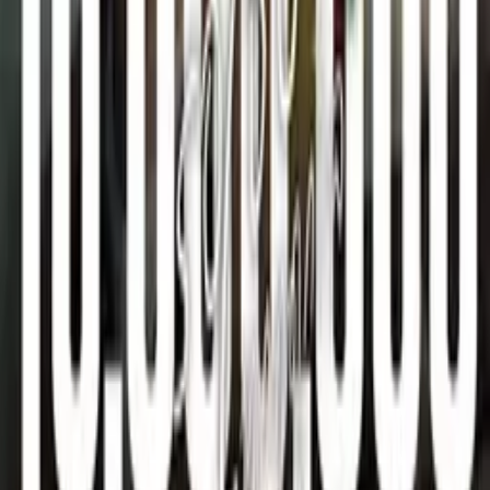
เธอหายไปในตอนที่ฉันยังรัก ft. N/A
Liltan
C
เธอมันร้าย
Liltan
C
เขียนถึงเธอ
Liltan
C
โลกสลาย(ก็ไม่คลายรักเธอ)
Liltan
G