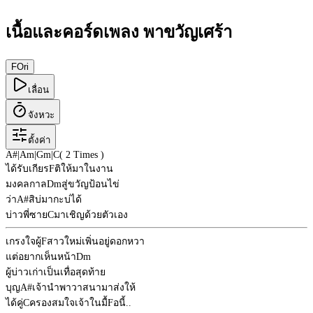
เนื้อและคอร์ดเพลง พาขวัญเศร้า
F
Ori
เลื่อน
จังหวะ
ตั้งค่า
A#
|
Am
|
Gm
|
C
( 2 Times )
ได้รับเกียร
F
ติให้มาในงาน
มงคลกาล
Dm
สู่ขวัญป้อนไข่
ว่า
A#
สิบ่มากะบ่ได้
บ่าวพี่ซาย
C
มาเชิญด้วยตัวเอง
เกรงใจผู้
F
สาวใหม่เพิ่นอยู่ดอกหวา
แต่อยากเห็นหน้า
Dm
ผู้บ่าวเก่าเป็นเทื่อสุดท้าย
บุญ
A#
เจ้านำพาวาสนามาส่งให้
ได้คู่
C
ครองสมใจเจ้าในมื้
F
อนี้..