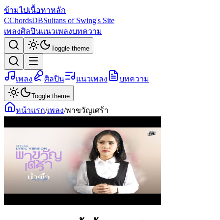
ข้ามไปเนื้อหาหลัก
C
ChordsDB
Sultans of Swing's Site
เพลง
ศิลปิน
แนวเพลง
บทความ
Toggle theme
เพลง
ศิลปิน
แนวเพลง
บทความ
Toggle theme
หน้าแรก
/
เพลง
/
พาขวัญเศร้า