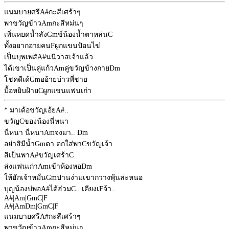
แนมบายศรี
A#
กะสีเศร้าๆ
พาขวัญข้าว
Am
กะสีหม่นๆ
เพิ่นหยดน้ำสัง
Gm
ข์น้องน้ำตาหล่น
C
ทั้งอยากอายคน
F
ผูกแขนป้อนไข่
เป็นบุพเพสั
A#
นนิวาสเจ้าแล้ว
ได้เขาเป็นคู่แก้ว
Am
คู่ขวัญข้างกาย
Dm
โชคดีเด้
Gm
ออ้ายบ่าวพี่ชาย
มื้อหยิบฝ้าย
C
ผูกแขนแฟนเก่า
* มาเด้อขวัญเอ้ย
A#
..
ขวัญ
C
ของน้องนี่หนา
นี่หนา นี่หนา
Am
จงมา..
Dm
อย่าสิมีน้ำ
Gm
ตา ตกใส่พา
C
ขวัญเจ้า
สิเป็นพา
A#
ขวัญเศร้า
C
ส่งแฟนเก่า
Am
เข้าห้องหอ
Dm
ให้ฮักเจ้าหมั่น
Gm
ปานง่ามเขากวางพุ้นล่ะหนอ
บุญน้องบ่พอ
A#
ได้ฮ่วม
C
.. เคียงเ
F
จ้า..
A#
|
Am
|
Gm
C
|
F
A#
|
Am
Dm
|
Gm
C
|
F
แนมบายศรี
A#
กะสีเศร้าๆ
พาขวัญข้าว
Am
กะสีหม่นๆ