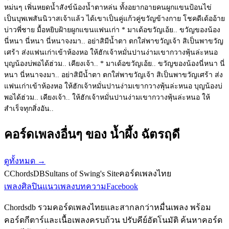
หม่นๆ เพิ่นหยดน้ำสังข์น้องน้ำตาหล่น ทั้งอยากอายคนผูกแขนป้อนไข่
เป็นบุพเพสันนิวาสเจ้าแล้ว ได้เขาเป็นคู่แก้วคู่ขวัญข้างกาย โชคดีเด้ออ้าย
บ่าวพี่ชาย มื้อหยิบฝ้ายผูกแขนแฟนเก่า * มาเด้อขวัญเอ้ย.. ขวัญของน้อง
นี่หนา นี่หนา นี่หนาจงมา.. อย่าสิมีน้ำตา ตกใส่พาขวัญเจ้า สิเป็นพาขวัญ
เศร้า ส่งแฟนเก่าเข้าห้องหอ ให้ฮักเจ้าหมั่นปานง่ามเขากวางพุ้นล่ะหนอ
บุญน้องบ่พอได้ฮ่วม.. เคียงเจ้า.. * มาเด้อขวัญเอ้ย.. ขวัญของน้องนี่หนา นี่
หนา นี่หนาจงมา.. อย่าสิมีน้ำตา ตกใส่พาขวัญเจ้า สิเป็นพาขวัญเศร้า ส่ง
แฟนเก่าเข้าห้องหอ ให้ฮักเจ้าหมั่นปานง่ามเขากวางพุ้นล่ะหนอ บุญน้องบ่
พอได้ฮ่วม.. เคียงเจ้า.. ให้ฮักเจ้าหมั่นปานง่ามเขากวางพุ้นล่ะหนอ ให้
สำเร็จทุกสิ่งอัน..
คอร์ดเพลงอื่นๆ ของ น้ำผึ้ง ฉัตรฤดี
ดูทั้งหมด
→
C
ChordsDB
Sultans of Swing's Site
คอร์ดเพลงไทย
เพลง
ศิลปิน
แนวเพลง
บทความ
Facebook
Chordsdb รวมคอร์ดเพลงไทยและสากลกว่าหมื่นเพลง พร้อม
คอร์ดกีตาร์และเนื้อเพลงครบถ้วน ปรับคีย์อัตโนมัติ ค้นหาคอร์ด