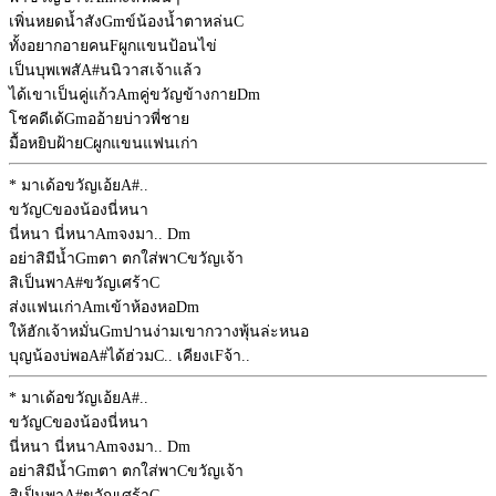
เพิ่นหยดน้ำสัง
Gm
ข์น้องน้ำตาหล่น
C
ทั้งอยากอายคน
F
ผูกแขนป้อนไข่
เป็นบุพเพสั
A#
นนิวาสเจ้าแล้ว
ได้เขาเป็นคู่แก้ว
Am
คู่ขวัญข้างกาย
Dm
โชคดีเด้
Gm
ออ้ายบ่าวพี่ชาย
มื้อหยิบฝ้าย
C
ผูกแขนแฟนเก่า
* มาเด้อขวัญเอ้ย
A#
..
ขวัญ
C
ของน้องนี่หนา
นี่หนา นี่หนา
Am
จงมา..
Dm
อย่าสิมีน้ำ
Gm
ตา ตกใส่พา
C
ขวัญเจ้า
สิเป็นพา
A#
ขวัญเศร้า
C
ส่งแฟนเก่า
Am
เข้าห้องหอ
Dm
ให้ฮักเจ้าหมั่น
Gm
ปานง่ามเขากวางพุ้นล่ะหนอ
บุญน้องบ่พอ
A#
ได้ฮ่วม
C
.. เคียงเ
F
จ้า..
* มาเด้อขวัญเอ้ย
A#
..
ขวัญ
C
ของน้องนี่หนา
นี่หนา นี่หนา
Am
จงมา..
Dm
อย่าสิมีน้ำ
Gm
ตา ตกใส่พา
C
ขวัญเจ้า
สิเป็นพา
A#
ขวัญเศร้า
C