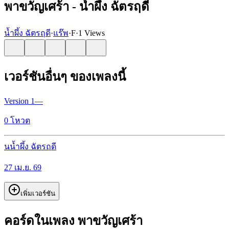
พาขวัญเศร้า - น้ำผึ้ง ฉัตรฤดี
น้ำผึ้ง ฉัตรฤดี
·
แร๊พ
·
F
·
1 Views
เวอร์ชันอื่นๆ ของเพลงนี้
Version
1
—
0
โหวต
น
น้ำผึ้ง ฉัตรฤดี
27 เม.ย. 69
เพิ่มเวอร์ชัน
คอร์ดในเพลง พาขวัญเศร้า