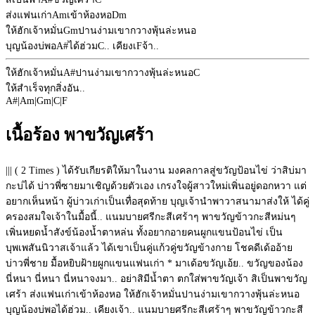
ส่งแฟนเก่า
Am
เข้าห้องหอ
Dm
ให้ฮักเจ้าหมั่น
Gm
ปานง่ามเขากวางพุ้นล่ะหนอ
บุญน้องบ่พอ
A#
ได้ฮ่วม
C
.. เคียงเ
F
จ้า..
ให้ฮักเจ้าหมั่น
A#
ปานง่ามเขากวางพุ้นล่ะหนอ
C
ให้สำเร็จทุกสิ่งอัน..
A#
|
Am
|
Gm
|
C
|
F
เนื้อร้อง พาขวัญเศร้า
||| ( 2 Times ) ได้รับเกียรติให้มาในงาน มงคลกาลสู่ขวัญป้อนไข่ ว่าสิบ่มา
กะบ่ได้ บ่าวพี่ซายมาเชิญด้วยตัวเอง เกรงใจผู้สาวใหม่เพิ่นอยู่ดอกหวา แต่
อยากเห็นหน้า ผู้บ่าวเก่าเป็นเทื่อสุดท้าย บุญเจ้านำพาวาสนามาส่งให้ ได้คู่
ครองสมใจเจ้าในมื้อนี้.. แนมบายศรีกะสีเศร้าๆ พาขวัญข้าวกะสีหม่นๆ
เพิ่นหยดน้ำสังข์น้องน้ำตาหล่น ทั้งอยากอายคนผูกแขนป้อนไข่ เป็น
บุพเพสันนิวาสเจ้าแล้ว ได้เขาเป็นคู่แก้วคู่ขวัญข้างกาย โชคดีเด้ออ้าย
บ่าวพี่ชาย มื้อหยิบฝ้ายผูกแขนแฟนเก่า * มาเด้อขวัญเอ้ย.. ขวัญของน้อง
นี่หนา นี่หนา นี่หนาจงมา.. อย่าสิมีน้ำตา ตกใส่พาขวัญเจ้า สิเป็นพาขวัญ
เศร้า ส่งแฟนเก่าเข้าห้องหอ ให้ฮักเจ้าหมั่นปานง่ามเขากวางพุ้นล่ะหนอ
บุญน้องบ่พอได้ฮ่วม.. เคียงเจ้า.. แนมบายศรีกะสีเศร้าๆ พาขวัญข้าวกะสี