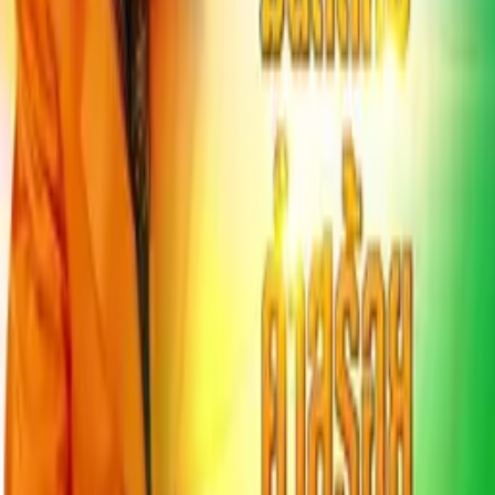
กรอง พี่อ่านแล้วพับใส่ซอง น้องมีคู่จองหลายคน น้องมีคู่จองหลายคน *
ซองนั้นเป็นของพี่ ซองนั้นเป็นของพี่ แต่จดหมายนี้ สิเป็นของใคร บอกพี่
หน่อยได้ไหม เธอเขียนถึงใคร กันหนอชอบกล ได้อ่าน สำนวนจ๊ะจ๋า รู้ไหม
น้ำตา ของพี่จะหล่น ยิ่งอ่าน ยิ่งช้ำสุดทน โถคน ละไม่น่าหลายใจ ** พี่
แสนอาลัยรีบตอบจดหมาย ส่งให้น้องคืน หากแม้นเจ้ามีชายอื่นเธออย่ามา
ฝืน บอกรักพี่ชาย ให้น้องโชคดีต่อแต่นี้ จะไม่รักใคร พี่ถึงนอนร้องไห้
เสียใจ เพราะจดหมายผิดซอง ช้ำใจเพราะจดหมายผิดซอง ( ซ้ำ * , ** ) (
6 Times )
คอร์ดเพลงอื่นๆ ของ มนต์สิทธิ์ คำสร้อย
ดูทั้งหมด
→
E
เหนือคำสาบาน
มนต์สิทธิ์ คำสร้อย
F
หนุ่มอีสานแอ่วเหนือ