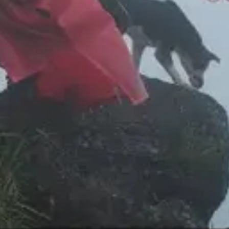
าร์และเนื้อเพลงครบถ้วน ปรับคีย์อัตโนมัติ ค้นหาคอร์ดเพลงได้ทั