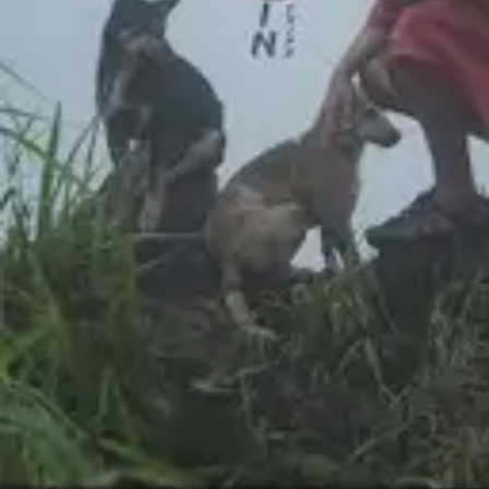
Gaijin
1 เพลง
·
0 อัลบั้ม
ติดตาม
เพลงของ Gaijin
E
โนแพลนอินอะโลนลี่ยูนิเวิร์ส x Jap The Richman Toy
Gaijin
C
ChordsDB
Sultans of Swing's Site
คอร์ดเพลงไทย
เพลง
ศิลปิน
แนวเพลง
บทความ
Facebook
Chordsdb รวมคอร์ดเพลงไทยและสากลกว่าหมื่นเพลง พร้อมคอร์ดกีต