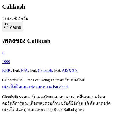
Calikush
1 เพลง
·
0 อัลบั้ม
ติดตาม
เพลงของ Calikush
E
1999
KRK
,
feat.
N/A
,
feat.
Calikush
,
feat.
AISXXN
C
ChordsDB
Sultans of Swing's Site
คอร์ดเพลงไทย
เพลง
ศิลปิน
แนวเพลง
บทความ
Facebook
Chordsdb รวมคอร์ดเพลงไทยและสากลกว่าหมื่นเพลง พร้อม
คอร์ดกีตาร์และเนื้อเพลงครบถ้วน ปรับคีย์อัตโนมัติ ค้นหาคอร์ด
เพลงได้ทันทีทุกแนวเพลง Pop Rock Ballad ลูกทุ่ง