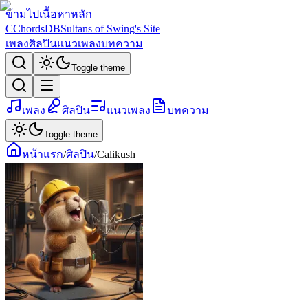
ข้ามไปเนื้อหาหลัก
C
ChordsDB
Sultans of Swing's Site
เพลง
ศิลปิน
แนวเพลง
บทความ
Toggle theme
เพลง
ศิลปิน
แนวเพลง
บทความ
Toggle theme
หน้าแรก
/
ศิลปิน
/
Calikush