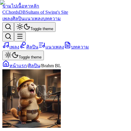
ข้ามไปเนื้อหาหลัก
C
ChordsDB
Sultans of Swing's Site
เพลง
ศิลปิน
แนวเพลง
บทความ
Toggle theme
เพลง
ศิลปิน
แนวเพลง
บทความ
Toggle theme
หน้าแรก
/
ศิลปิน
/
Brahm BL