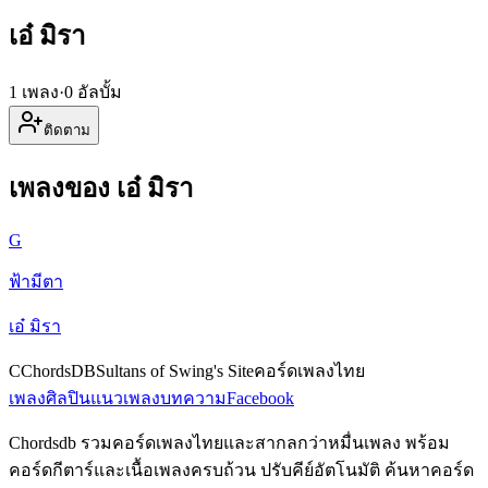
เอ๋ มิรา
1 เพลง
·
0 อัลบั้ม
ติดตาม
เพลงของ เอ๋ มิรา
G
ฟ้ามีตา
เอ๋ มิรา
C
ChordsDB
Sultans of Swing's Site
คอร์ดเพลงไทย
เพลง
ศิลปิน
แนวเพลง
บทความ
Facebook
Chordsdb รวมคอร์ดเพลงไทยและสากลกว่าหมื่นเพลง พร้อม
คอร์ดกีตาร์และเนื้อเพลงครบถ้วน ปรับคีย์อัตโนมัติ ค้นหาคอร์ด