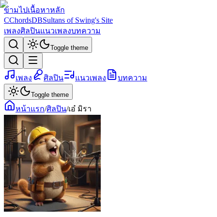
ข้ามไปเนื้อหาหลัก
C
ChordsDB
Sultans of Swing's Site
เพลง
ศิลปิน
แนวเพลง
บทความ
Toggle theme
เพลง
ศิลปิน
แนวเพลง
บทความ
Toggle theme
หน้าแรก
/
ศิลปิน
/
เอ๋ มิรา