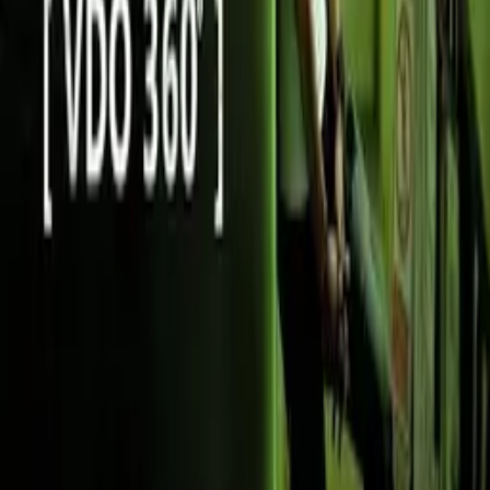
เน็ค นฤพล
F
สวยเกินต้าน
เน็ค นฤพล
C
ขอขมาใจ
เน็ค นฤพล
C
ซั่วคือหมาถามหาฮักแท้
เน็ค นฤพล
G
ก้อนแก้วก้อนคำ (ກ້ອນແກ້ວກ້ອນຄໍາ)