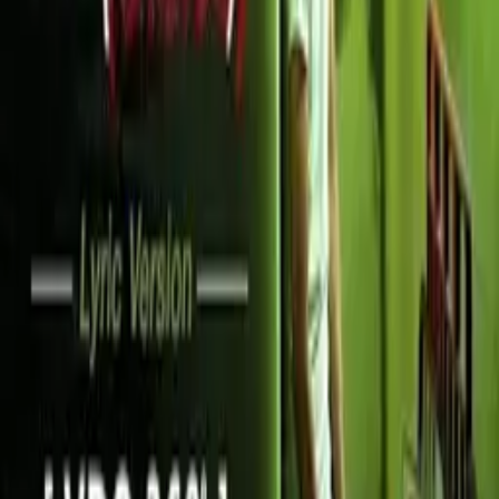
A
เฟซบ่กล้าไลค์ ไลน์บ่กล้าแอด
เน็ค นฤพล
C
เจ็บส่ำฟ้า
เน็ค นฤพล
A
คนบ่ฮู้ใจ
เน็ค นฤพล
G
บักโตปัญหา