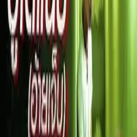
G
คำที่บ่กล้าเว้า
เน็ค นฤพล
F
บ่ปานเทื่อนี้
เน็ค นฤพล
C
อ้ายบ่ควรถืกฮัก
เน็ค นฤพล
E
บ่ได้ประจำการ
เน็ค นฤพล