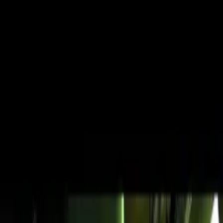
ข้ามไปเนื้อหาหลัก
C
ChordsDB
Sultans of Swing's Site
เพลง
ศิลปิน
แนวเพลง
บทความ
Toggle theme
เพลง
ศิลปิน
แนวเพลง
บทความ
Toggle theme
หน้าแรก
/
ศิลปิน
/
เน็ค นฤพล