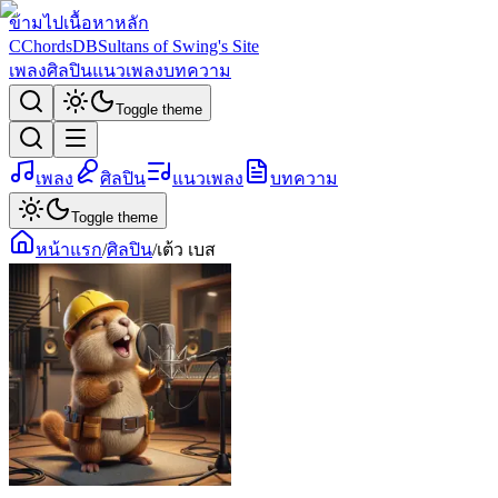
ข้ามไปเนื้อหาหลัก
C
ChordsDB
Sultans of Swing's Site
เพลง
ศิลปิน
แนวเพลง
บทความ
Toggle theme
เพลง
ศิลปิน
แนวเพลง
บทความ
Toggle theme
หน้าแรก
/
ศิลปิน
/
เต้ว เบส