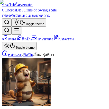
ข้ามไปเนื้อหาหลัก
C
ChordsDB
Sultans of Swing's Site
เพลง
ศิลปิน
แนวเพลง
บทความ
Toggle theme
เพลง
ศิลปิน
แนวเพลง
บทความ
Toggle theme
หน้าแรก
/
ศิลปิน
/
อ้อม รุ่งทิวา