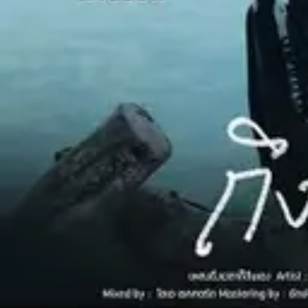
อะตอม ธันยวาทินี
2 เพลง
·
0 อัลบั้ม
ติดตาม
เพลงของ อะตอม ธันยวาทินี
G
บางอย่างลืมยาก
อะตอม ธันยวาทินี
A
ถึงเวลาก็ลืมเอง ft. เอ มหาหิงค์
อะตอม ธันยวาทินี