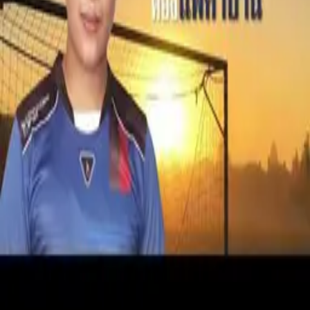
หลี่ถัง ชลที
1 เพลง
·
0 อัลบั้ม
ติดตาม
เพลงของ หลี่ถัง ชลที
C
แพ้คาบ้าน
หลี่ถัง ชลที
C
ChordsDB
Sultans of Swing's Site
คอร์ดเพลงไทย
เพลง
ศิลปิน
แนวเพลง
บทความ
Facebook
Chordsdb รวมคอร์ดเพลงไทยและสากลกว่าหมื่นเพลง พร้อม
คอร์ดกีตาร์และเนื้อเพลงครบถ้วน ปรับคีย์อัตโนมัติ ค้นหาคอร์ด