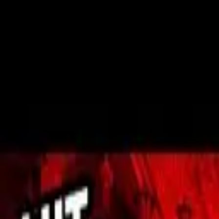
ข้ามไปเนื้อหาหลัก
C
ChordsDB
Sultans of Swing's Site
เพลง
ศิลปิน
แนวเพลง
บทความ
Toggle theme
เพลง
ศิลปิน
แนวเพลง
บทความ
Toggle theme
หน้าแรก
/
ศิลปิน
/
หญิงลี ศรีจุมพล