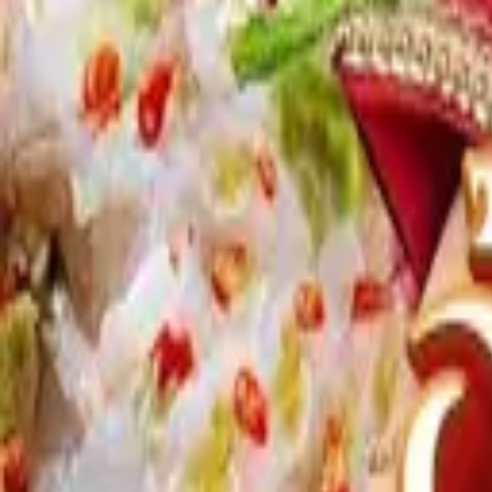
F#
ขาขาวสาวลำซิ่ง
หญิงลี ศรีจุมพล
E
ที่รักหรือที่พัก
หญิงลี ศรีจุมพล
C
ตัดกรรม
หญิงลี ศรีจุมพล
C
คาเฟอีน
หญิงลี ศรีจุมพล