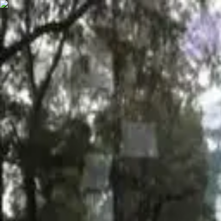
ข้ามไปเนื้อหาหลัก
C
ChordsDB
Sultans of Swing's Site
เพลง
ศิลปิน
แนวเพลง
บทความ
Toggle theme
เพลง
ศิลปิน
แนวเพลง
บทความ
Toggle theme
หน้าแรก
/
ศิลปิน
/
ศุ บุญเลี้ยง