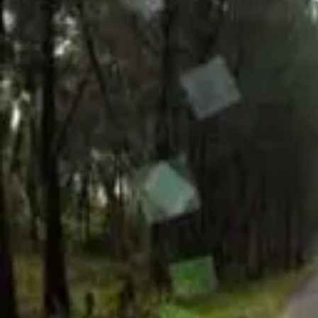
ศุ บุญเลี้ยง
5 เพลง
·
0 อัลบั้ม
ติดตาม
เพลงของ ศุ บุญเลี้ยง
Eb
ลอย
ศุ บุญเลี้ยง
E
อิ่มอุ่น
ศุ บุญเลี้ยง