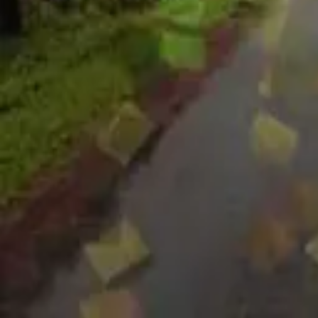
G
หัวใจนำทาง
ศุ บุญเลี้ยง
D
เต็มใจให้
ศุ บุญเลี้ยง
Bb
ทุ่งแสงตะวัน
ศุ บุญเลี้ยง
C
ChordsDB
Sultans of Swing's Site
คอร์ดเพลงไทย
เพลง
ศิลปิน
แนวเพลง
บทความ
Facebook
Chordsdb รวมคอร์ดเพลงไทยและสากลกว่าหมื่นเพลง พร้อมคอร์ดกีต