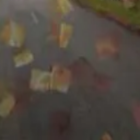
าร์และเนื้อเพลงครบถ้วน ปรับคีย์อัตโนมัติ ค้นหาคอร์ดเพลงได้ทั