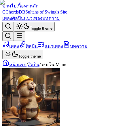
ข้ามไปเนื้อหาหลัก
C
ChordsDB
Sultans of Swing's Site
เพลง
ศิลปิน
แนวเพลง
บทความ
Toggle theme
เพลง
ศิลปิน
แนวเพลง
บทความ
Toggle theme
หน้าแรก
/
ศิลปิน
/
วงมโน Mano