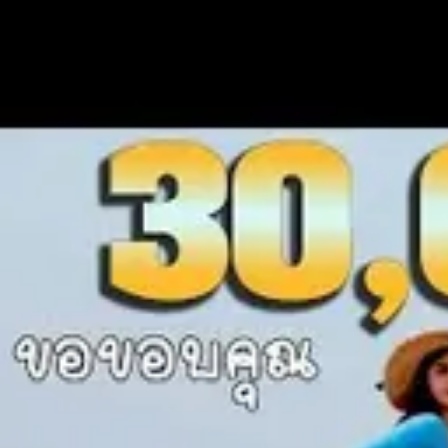
ข้ามไปเนื้อหาหลัก
C
ChordsDB
Sultans of Swing's Site
เพลง
ศิลปิน
แนวเพลง
บทความ
Toggle theme
เพลง
ศิลปิน
แนวเพลง
บทความ
Toggle theme
หน้าแรก
/
ศิลปิน
/
พิณห่าว x สาวโอม