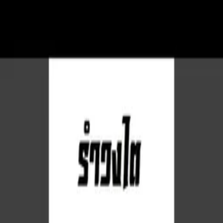
ข้ามไปเนื้อหาหลัก
C
ChordsDB
Sultans of Swing's Site
เพลง
ศิลปิน
แนวเพลง
บทความ
Toggle theme
เพลง
ศิลปิน
แนวเพลง
บทความ
Toggle theme
หน้าแรก
/
ศิลปิน
/
บุษบา ล้านนา