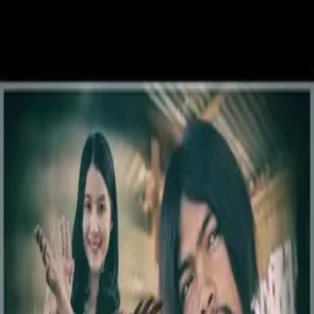
ข้ามไปเนื้อหาหลัก
C
ChordsDB
Sultans of Swing's Site
เพลง
ศิลปิน
แนวเพลง
บทความ
Toggle theme
เพลง
ศิลปิน
แนวเพลง
บทความ
Toggle theme
หน้าแรก
/
ศิลปิน
/
บอล สราวุฒิ