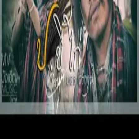
บอล สราวุฒิ
1 เพลง
·
0 อัลบั้ม
ติดตาม
เพลงของ บอล สราวุฒิ
A
ป.ขี้ไก่
บอล สราวุฒิ
C
ChordsDB
Sultans of Swing's Site
คอร์ดเพลงไทย
เพลง
ศิลปิน
แนวเพลง
บทความ
Facebook
Chordsdb รวมคอร์ดเพลงไทยและสากลกว่าหมื่นเพลง พร้อม
คอร์ดกีตาร์และเนื้อเพลงครบถ้วน ปรับคีย์อัตโนมัติ ค้นหาคอร์ด