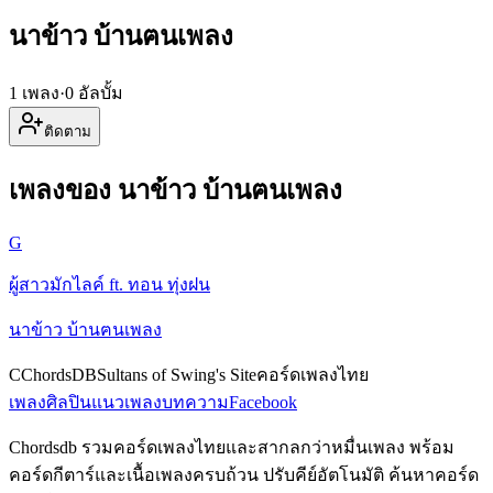
นาข้าว บ้านฅนเพลง
1 เพลง
·
0 อัลบั้ม
ติดตาม
เพลงของ นาข้าว บ้านฅนเพลง
G
ผู้สาวมักไลค์ ft. ทอน ทุ่งฝน
นาข้าว บ้านฅนเพลง
C
ChordsDB
Sultans of Swing's Site
คอร์ดเพลงไทย
เพลง
ศิลปิน
แนวเพลง
บทความ
Facebook
Chordsdb รวมคอร์ดเพลงไทยและสากลกว่าหมื่นเพลง พร้อม
คอร์ดกีตาร์และเนื้อเพลงครบถ้วน ปรับคีย์อัตโนมัติ ค้นหาคอร์ด