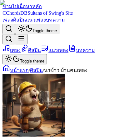
ข้ามไปเนื้อหาหลัก
C
ChordsDB
Sultans of Swing's Site
เพลง
ศิลปิน
แนวเพลง
บทความ
Toggle theme
เพลง
ศิลปิน
แนวเพลง
บทความ
Toggle theme
หน้าแรก
/
ศิลปิน
/
นาข้าว บ้านฅนเพลง