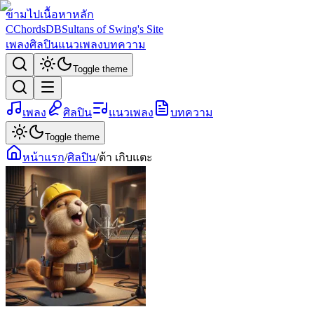
ข้ามไปเนื้อหาหลัก
C
ChordsDB
Sultans of Swing's Site
เพลง
ศิลปิน
แนวเพลง
บทความ
Toggle theme
เพลง
ศิลปิน
แนวเพลง
บทความ
Toggle theme
หน้าแรก
/
ศิลปิน
/
ต้า เกิบแตะ