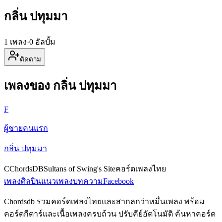
กลิ่น ปทุมมา
1 เพลง
·
0 อัลบั้ม
ติดตาม
เพลงของ กลิ่น ปทุมมา
F
ผู้ชายคนแรก
กลิ่น ปทุมมา
C
ChordsDB
Sultans of Swing's Site
คอร์ดเพลงไทย
เพลง
ศิลปิน
แนวเพลง
บทความ
Facebook
Chordsdb รวมคอร์ดเพลงไทยและสากลกว่าหมื่นเพลง พร้อม
คอร์ดกีตาร์และเนื้อเพลงครบถ้วน ปรับคีย์อัตโนมัติ ค้นหาคอร์ด