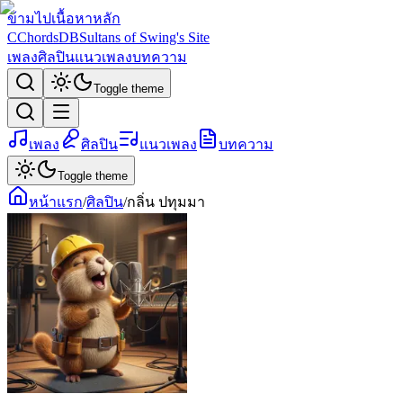
ข้ามไปเนื้อหาหลัก
C
ChordsDB
Sultans of Swing's Site
เพลง
ศิลปิน
แนวเพลง
บทความ
Toggle theme
เพลง
ศิลปิน
แนวเพลง
บทความ
Toggle theme
หน้าแรก
/
ศิลปิน
/
กลิ่น ปทุมมา