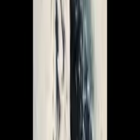
Imma Shoot My
Imma Shoot My Shot
Dmaj7
แค่เห็นเธอกำลังจะเข้ามาทัก
C#m7
และ
ก็รู้นะว่าฉันนั้นอาจจะพลา
Dmaj7
ด แต่
แค่อยากจะบอกว่า อยากจะบอกว่า
C#m7
รัก
แค่อยากจะ Shoot My
อยากจะ Shoot My
Dmaj7
Shot
ให้ฉันได้ลองที่จะ Shoot Sho
C#m7
ot
ให้ฉันได้ลองที่จะดู ดู
ให้ฉันได้ลองทักเธอดู ดู
Dmaj7
ให้เธอได้ลองนั่งใน Coupé
เธอจะเห็นเป็นเช่นไร
ถ้าได้ลองนั่งกับ Wolf Wol
C#m7
f
ให้เธอได้ลอง Smokin’ Doobies
เผื่อถ้าเธอไม่มีใครให้เราได้มาเป็นคู่ คู่
กะ
Dmaj7
อ้ายเป็น King ในชีวิตจริง
ไม่ได้เป็น King แค่ใน 4 King
C#m7
s
I Beat มนต์แคน Picture Me Rollin’
I Beat มนต์แคน Picture Me Rollin’
กะ
Dmaj7
อ้ายเป็น King ในชีวิตจริง