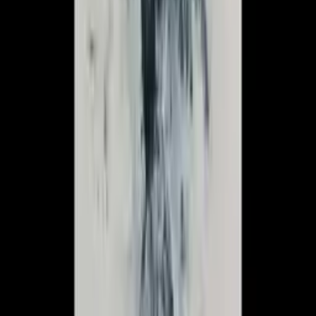
มนต์แคน Picture Me Rollin’ I Beat มนต์แคน Picture Me Rollin’ Shot Shot
Shot, Imma Shoot My Imma Shoot My Shot ก็รู้นะว่าฉันนั้นอาจจะพลาด
แต่ แค่อยากจะบอกว่า อยากจะบอกว่า รัก แค่อยากจะ Shoot My อยากจะ
Shoot My Shot แค่เห็นเธอกำลังจะเข้ามาทัก และ ก็รู้นะว่าฉันนั้นอาจจะ
พลาด แต่ แค่อยากจะบอกว่า อยากจะบอกว่า รัก แค่อยากจะ Shoot My
อยากจะ Shoot My Shot
คอร์ดเพลงอื่นๆ ของ ILLSLICK
ดูทั้งหมด
→
E
ธรรมดา
ILLSLICK
C
Uptown Girl
ILLSLICK