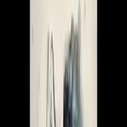
DIAMOND MQT
เนื้อและคอร์ดเพลง Shoot My Shot ft.
DIAMOND MQT
D
Ori
เลื่อน
จังหวะ
ตั้งค่า
Dmaj7
|
C#m7
|
Dmaj7
|
C#m7