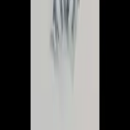
วังเวียง
ILLSLICK
F
TOBA ft. DM
ILLSLICK
C
แสงที่ไม่มีวันดับ ft. น้าเน็ก
ILLSLICK
F
สาวเจียงฮาย ft. DM
ILLSLICK
C
Shawty