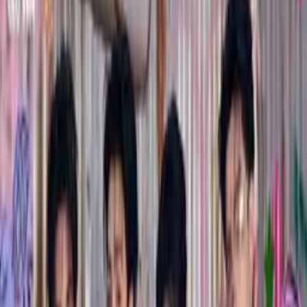
เนื้อและคอร์ดเพลง Lonely Gir