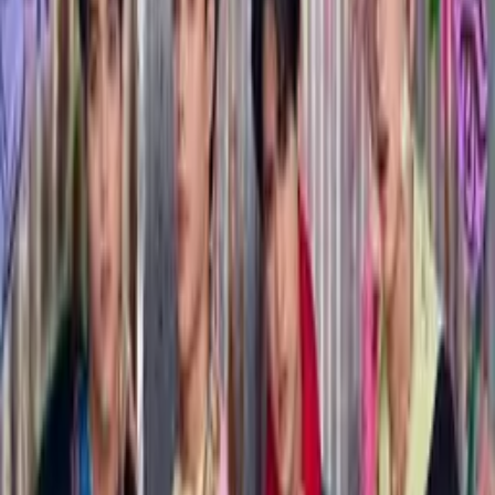
C
Ori
เลื่อน
จังหวะ
ตั้งค่า
C
|
G
|
Am
|
G
เธอประกาศ
C
ให้คนทั้งโลกได้รู้ว่า alone
G
เธอชอบทำให้คน
Am
ทุกคนน่ะคิดว่าเธอเหงา
F
ฉันก็เป็นคนนึง
C
ที่แอบตามเช็ค
everythin
G
g ที่เธอ post
แต่
Am
ความน่ารักคือ
only thin
F
g you show
ถ้าเธอ
C
มีใจก็เปิดออก
G
มาดู
ถ้าเธอไม่ได้มี
Am
ใครก็คงเหมือน
D
ฉันอยู่
Why
C
don’t you ever fall?
จะมีมั้ยคนที่เธอน่ะชอบ
Why
G
don’t you ever feel?
แค่พาหัวใจมาเต้นข้างนอก
Why
Am
don’t you ever try?
มีเรื่องมากมายให้เธอได้ลอง