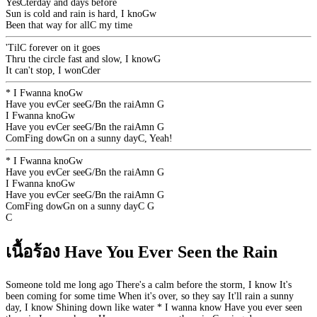
Yes
C
terday and days before
Sun is cold and rain is hard, I kno
G
w
Been that way for all
C
my time
'Til
C
forever on it goes
Thru the circle fast and slow, I know
G
It can't stop, I won
C
der
* I
F
wanna kno
G
w
Have you ev
C
er see
G/B
n the rai
Am
n
G
I
F
wanna kno
G
w
Have you ev
C
er see
G/B
n the rai
Am
n
G
Com
F
ing dow
G
n on a sunny day
C
, Yeah!
* I
F
wanna kno
G
w
Have you ev
C
er see
G/B
n the rai
Am
n
G
I
F
wanna kno
G
w
Have you ev
C
er see
G/B
n the rai
Am
n
G
Com
F
ing dow
G
n on a sunny day
C
G
C
เนื้อร้อง Have You Ever Seen the Rain
Someone told me long ago There's a calm before the storm, I know It's
been coming for some time When it's over, so they say It'll rain a sunny
day, I know Shining down like water * I wanna know Have you ever seen