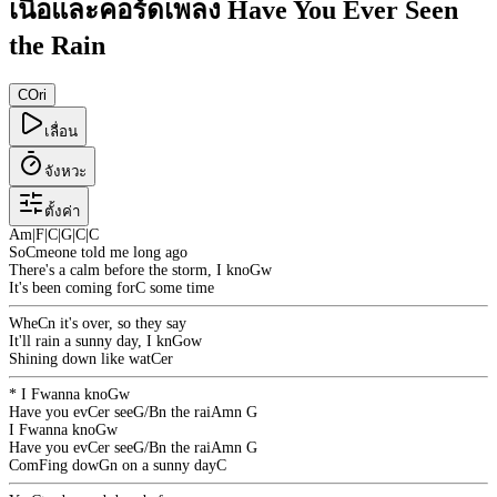
เนื้อและคอร์ดเพลง Have You Ever Seen
the Rain
C
Ori
เลื่อน
จังหวะ
ตั้งค่า
Am
|
F
|
C
|
G
|
C
|
C
So
C
meone told me long ago
There's a calm before the storm, I kno
G
w
It's been coming for
C
some time
Whe
C
n it's over, so they say
It'll rain a sunny day, I kn
G
ow
Shining down like wat
C
er
* I
F
wanna kno
G
w
Have you ev
C
er see
G/B
n the rai
Am
n
G
I
F
wanna kno
G
w
Have you ev
C
er see
G/B
n the rai
Am
n
G
Com
F
ing dow
G
n on a sunny day
C