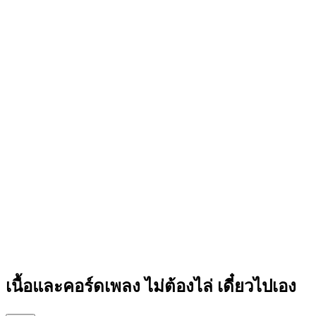
เนื้อและคอร์ดเพลง ไม่ต้องไล่ เดี๋ยวไปเอง