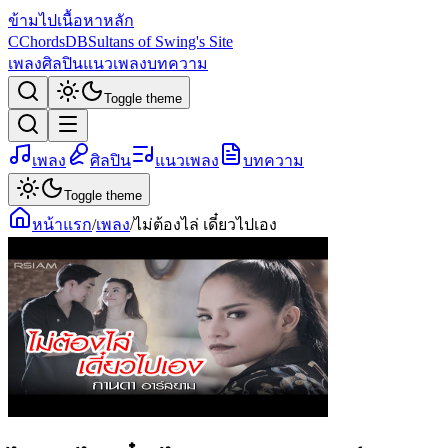
ข้ามไปเนื้อหาหลัก
C
ChordsDB
Sultans of Swing's Site
เพลง
ศิลปิน
แนวเพลง
บทความ
Toggle theme
เพลง
ศิลปิน
แนวเพลง
บทความ
Toggle theme
หน้าแรก
/
เพลง
/
ไม่ต้องไล่ เดี๋ยวไปเอง