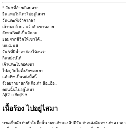
* วัน
A
ที่อ้ายเกือบตาย
ยืนแทบไม่ไหวไปอยู่ไสมา
วัน
C#m
ที่เจ้าจากลา
เจ้าบอกอ้ายว่าเจ้าฮักเขาหลาย
ฮักจน
Bm
สิเป็นสิตาย
ยอมฝากชีวิตให้เขาได้..
บ่แ
E
ม่นติ
วัน
A
ที่มีน้ำตาฮ้องไห้จนว่า
กินหยังบ่ได้
เจ้า
C#m
ไปกอดเขา
ไปอยู่กับไผทิ้งฮักของเฮา
แล้ว
Bm
เป็นหยังมื้อนี้
จังอยากมาฮักกันคือเก่า ฮือ
E
อือ..
ตอนนั้นไปอยู่ไสมา
A
|
C#m
|
Bm
|
E
|
A
เนื้อร้อง ไปอยู่ไสมา
บาดเจ็บคัก กับฮักในมื้อนั้น บอกเจ้าของสิบ่มีวัน หันหลังคืนทางเก่าค เวลา