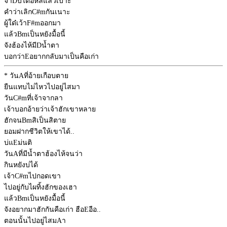
จำ
D
บ่ได้อีหลีแล้วเบาะ
คำว่าเลิก
C#m
กันเนาะ
ผู้ใด๋เว้า
F#m
ออกมา
แล้ว
Bm
เป็นหยังมื้อนี้
จังฮ้องไห้มี
D
น้ำตา
บอกว่า
E
อยากกลับมาเป็นคือเก่า
* วัน
A
ที่อ้ายเกือบตาย
ยืนแทบไม่ไหวไปอยู่ไสมา
วัน
C#m
ที่เจ้าจากลา
เจ้าบอกอ้ายว่าเจ้าฮักเขาหลาย
ฮักจน
Bm
สิเป็นสิตาย
ยอมฝากชีวิตให้เขาได้..
บ่แ
E
ม่นติ
วัน
A
ที่มีน้ำตาฮ้องไห้จนว่า
กินหยังบ่ได้
เจ้า
C#m
ไปกอดเขา
ไปอยู่กับไผทิ้งฮักของเฮา
แล้ว
Bm
เป็นหยังมื้อนี้
จังอยากมาฮักกันคือเก่า ฮือ
E
อือ..
ตอนนั้นไปอยู่ไสม
A
า