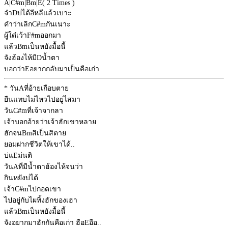
A
|
C#m
|
Bm
|
E
( 2 Times )
จำ
D
บ่ได้อีหลีแล้วเบาะ
คำว่าเลิก
C#m
กันเนาะ
ผู้ใด๋เว้า
F#m
ออกมา
แล้ว
Bm
เป็นหยังมื้อนี้
จังฮ้องไห้มี
D
น้ำตา
บอกว่า
E
อยากกลับมาเป็นคือเก่า
* วัน
A
ที่อ้ายเกือบตาย
ยืนแทบไม่ไหวไปอยู่ไสมา
วัน
C#m
ที่เจ้าจากลา
เจ้าบอกอ้ายว่าเจ้าฮักเขาหลาย
ฮักจน
Bm
สิเป็นสิตาย
ยอมฝากชีวิตให้เขาได้..
บ่แ
E
ม่นติ
วัน
A
ที่มีน้ำตาฮ้องไห้จนว่า
กินหยังบ่ได้
เจ้า
C#m
ไปกอดเขา
ไปอยู่กับไผทิ้งฮักของเฮา
แล้ว
Bm
เป็นหยังมื้อนี้
จังอยากมาฮักกันคือเก่า ฮือ
E
อือ..