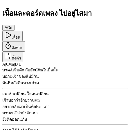
เนื้อและคอร์ดเพลง ไปอยู่ไสมา
A
Ori
เลื่อน
จังหวะ
ตั้งค่า
A
|
C#m
|
D
|
E
บาด
A
เจ็บคัก กับฮัก
C#m
ในมื้อนั้น
บอก
D
เจ้าของสิบ่มีวัน
หัน
E
หลังคืนทางเก่าค
เวล
A
าเปลี่ยน ใจคนเปลี่ยน
เจ้าบอกว่าอ้ายว่า
C#m
อยากกลับมาเป็นคือ
F#m
เก่า
มาบอก
D
ว่ายังฮักเฮา
ยังคิดฮอด
E
กัน