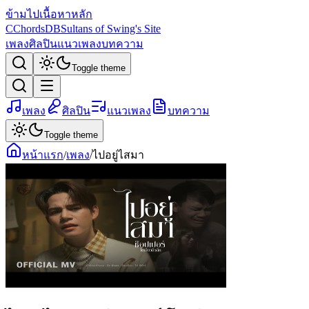
ข้ามไปเนื้อหาหลัก
C
ChordsDB
Sultans of Swing's Site
เพลง
ศิลปิน
แนวเพลง
บทความ
Toggle theme
เพลง
ศิลปิน
แนวเพลง
บทความ
Toggle theme
หน้าแรก
/
เพลง
/
ไปอยู่ไสมา