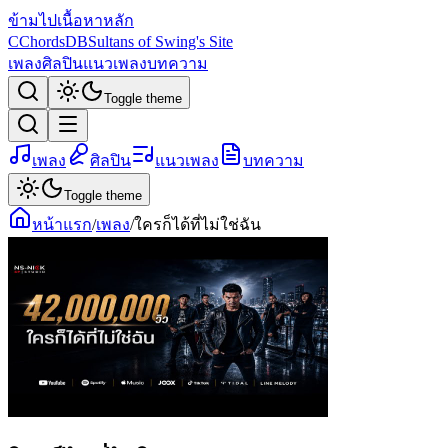
ข้ามไปเนื้อหาหลัก
C
ChordsDB
Sultans of Swing's Site
เพลง
ศิลปิน
แนวเพลง
บทความ
Toggle theme
เพลง
ศิลปิน
แนวเพลง
บทความ
Toggle theme
หน้าแรก
/
เพลง
/
ใครก็ได้ที่ไม่ใช่ฉัน