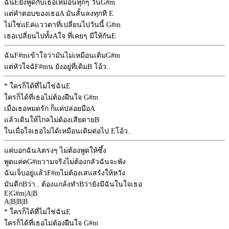
ฉัน
E
ยังพูดกับเธอเหมือนทุกๆ วัน
G#m
แต่คำตอบของเธอ
A
มันสั้นลงทุกที
E
ไม่ใช่แ
E
ค่แววตาที่เปลี่ยนไปวันนี้
G#m
เธอเปลี่ยนไปทั้ง
A
ใจ ที่เคยๆ มีให้กัน
E
ฉัน
F#m
เข้าใจว่ามันไม่เหมือนเดิม
G#m
แต่หัวใจฉั
F#m
น ยังอยู่ที่เดิม
B
โอ้ว..
* ใครก็ได้ที่ไม่ใช่ฉัน
E
ใครก็ได้ที่เธอไม่ต้องฝืนใจ
G#m
เมื่อเธอหมดรัก ก็แค่ปล่อยมือ
A
แล้วเดินให้ไกลไม่ต้องเสียดาย
B
ในเมื่อใจเธอไม่ได้เหมือนเดิมต่อไป
E
โอ้ว..
แค่บอกฉัน
A
ตรงๆ ไม่ต้องพูดให้ซึ้ง
พูดแค่ค
G#m
วามจริงไม่ต้องกลัวฉันจะพัง
ฉันเจ็บอยู่แล้ว
F#m
ไม่ต้องเสแสร้งให้หวัง
มันดีก
B
ว่า.. ต้องแกล้งทำ
B
ว่ายังมีฉันในใจเธอ
E
|
G#m
|
A
|
B
A
|
B
|
B
|
B
* ใครก็ได้ที่ไม่ใช่ฉัน
E
ใครก็ได้ที่เธอไม่ต้องฝืนใจ
G#m