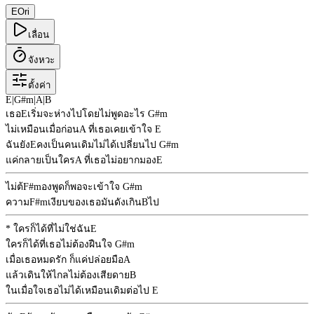
E
Ori
เลื่อน
จังหวะ
ตั้งค่า
E
|
G#m
|
A
|
B
เธอ
E
เริ่มจะห่างไปโดยไม่พูดอะไร
G#m
ไม่เหมือนเมื่อก่อน
A
ที่เธอเคยเข้าใจ
E
ฉันยัง
E
คงเป็นคนเดิมไม่ได้เปลี่ยนไป
G#m
แค่กลายเป็นใคร
A
ที่เธอไม่อยากมอง
E
ไม่ต้
F#m
องพูดก็พอจะเข้าใจ
G#m
ความ
F#m
เงียบของเธอมันดังเกิน
B
ไป
* ใครก็ได้ที่ไม่ใช่ฉัน
E
ใครก็ได้ที่เธอไม่ต้องฝืนใจ
G#m
เมื่อเธอหมดรัก ก็แค่ปล่อยมือ
A
แล้วเดินให้ไกลไม่ต้องเสียดาย
B
ในเมื่อใจเธอไม่ได้เหมือนเดิมต่อไป
E