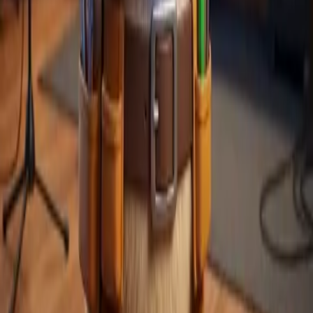
ไผ่ พงศธร
G
ชีวิตอยู่กับคนที่ใกล้ หัวใจอยู่กับคนที่ฝัน
ไผ่ พงศธร
A
เอาที่สบายใจ
ไผ่ พงศธร
E
ฮักแล้วจบ คบแล้วเจ็บ
ไผ่ พงศธร
A
อย่าให้เขาฮู้เด้อ