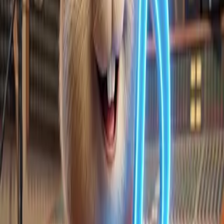
เสียง
F
ลมพัดยอดพร้าว ในใจเฮายังก้องดัง
ร้อยทุกข์ทนโถมถั่ง
ยังยืนยั้งเพื่อคนไกล ที่คิดฮอด..
โอ
Dm
โฮะ โอ โฮะ โอ โอ่
F
โอ
Dm
โฮะ โอ โฮะ โอ้ละน้อ
C
* ฟ้าไม่เคยกั้น
Dm
ดวงจันทร์ไม่เคยบ่ายเบี่ยง
ที่จะรับเอาเสียง
F
ความคิดฮอดกลับคืนนา
Dm
ฝากกระซิบข้างหู
A#
คนที่ใจห่วง
Dm
หา
โปรดเก็บชาน
F
ชาลา
หัวใจ
C
ไว้คอยอ้าย
F
กลับ บ้าน
Dm
เฮา
A#
|
C
|
F
|
A#
|
C
|
Dm
F
( 8 Times )
ดั่ง
F
นกดงหลงดอน กลางนครเมืองใหญ่
ยามความเหงาสุมรุมใส่
นกในใจกะละเมอ
เมือง
F
สีหม่นคนสีเทา หาฝันเฮายังไม่เจอ
สิ่งที่เทียวพ้อเสมอ
คือคำเว่าว่าทุกข์เด้ โชคชะตา