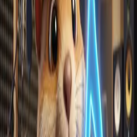
ดาวนำทาง
F
Ori
เลื่อน
จังหวะ
ตั้งค่า
F
( 8 Times )
ฝาก
F
แสงเดือนถามข่าว ฝากแสงดาวนำทาง
หัวใจดวงอ้างว้าง คืนสู่หมู่บ้านเฮา
เป็น
F
แรงงานพเนจร ห่างดินซุ่มภูมลำเนา
ยามความท้อตั้งเค้า
หัวใจเฮากะโหยหา.. บ้าน
โอ
Dm
โฮะ โอ โฮะ โอ โอ่
F
โอ
Dm
โฮะ โอ โฮะ โอ้ละน้อ
C
คิด
F
ฮอดเฮือนเคยนอน
คิดฮอดหมอนเคยหนุน
คิดฮอดมืออุ่นๆ ผู้สาวอ้ายผู้อยู่หลัง