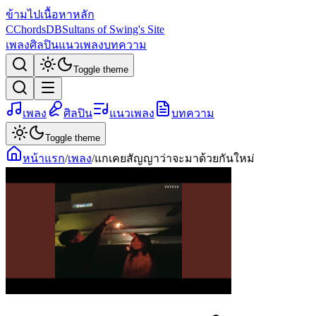
ข้ามไปเนื้อหาหลัก
C
ChordsDB
Sultans of Swing's Site
เพลง
ศิลปิน
แนวเพลง
บทความ
Toggle theme
เพลง
ศิลปิน
แนวเพลง
บทความ
Toggle theme
หน้าแรก
/
เพลง
/
แกเคยสัญญาว่าจะมาด้วยกันใหม่