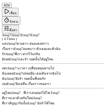
A
Ori
เลื่อน
จังหวะ
ตั้งค่า
Amaj7
|
Amaj7
|
Emaj7
|
Emaj7
( 4 Times )
แสง
Amaj7
ดวงดาว ส่องแสงสกาว
เรื่องราว
Emaj7
ลมหนาว ตัวเธอและตัวฉัน
รัก
Amaj7
ที่เรา ฝากไว้แก่กัน
ยังจด
Emaj7
และจำ กอดนั้นได้อยู่ไหม
เพร
Amaj7
าะเวลา เปลี่ยนหมุนผ่านไป
ฉันเผลอ
Emaj7
ปล่อยมือ เธอเดินจากฉันไป
ฉัน
Amaj7
ยังจำ กอดนั้นที่เคยรัก
เธอ
Emaj7
ยังเหลือ เรื่องราวของเรา
อยู่ไหม
Amaj7
.. ที่เราเล่นดอกไม้ไฟ
Emaj7
ที่เราจะมาด้วยกันใหม่
Amaj7
ที่เราสัญญากันนั้น
Emaj7
ยังจำได้ไหม