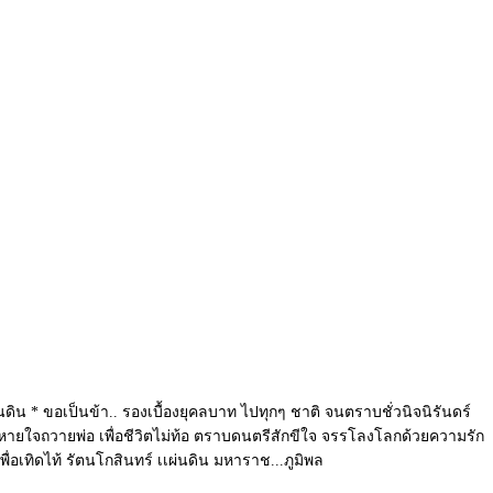
ผ่นดิน * ขอเป็นข้า.. รองเบื้องยุคลบาท ไปทุกๆ ชาติ จนตราบชั่วนิจนิรันดร์
ตาย ลมหายใจถวายพ่อ เพื่อชีวิตไม่ท้อ ตราบดนตรีสักขีใจ จรรโลงโลกด้วยความรัก
อเทิดไท้ รัตนโกสินทร์ เเผ่นดิน มหาราช...ภูมิพล