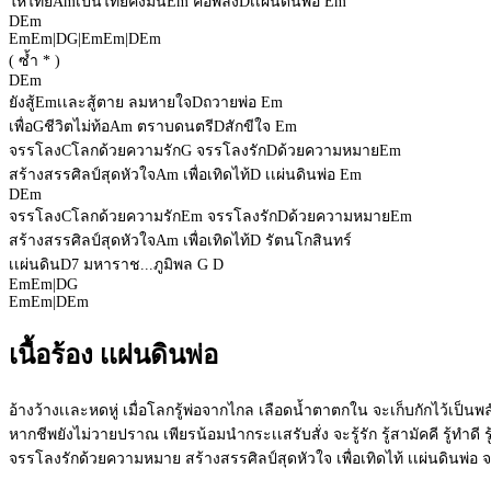
ให้ไทย
Am
เป็นไทยคงมั่น
Em
คือพลัง
D
เเผ่นดินพ่อ
Em
D
Em
Em
Em
|
D
G
|
Em
Em
|
D
Em
( ซ้ำ * )
D
Em
ยังสู้
Em
เเละสู้ตาย ลมหายใจ
D
ถวายพ่อ
Em
เพื่อ
G
ชีวิตไม่ท้อ
Am
ตราบดนตรี
D
สักขีใจ
Em
จรรโลง
C
โลกด้วยความรัก
G
จรรโลงรัก
D
ด้วยความหมาย
Em
สร้างสรรศิลป์สุดหัวใจ
Am
เพื่อเทิดไท้
D
เเผ่นดินพ่อ
Em
D
Em
จรรโลง
C
โลกด้วยความรัก
Em
จรรโลงรัก
D
ด้วยความหมาย
Em
สร้างสรรศิลป์สุดหัวใจ
Am
เพื่อเทิดไท้
D
รัตนโกสินทร์
เเผ่นดิน
D7
มหาราช...ภูมิพล
G
D
Em
Em
|
D
G
Em
Em
|
D
Em
เนื้อร้อง เเผ่นดินพ่อ
อ้างว้างเเละหดหู่ เมื่อโลกรู้พ่อจากไกล เลือดน้ำตาตกใน จะเก็บกักไว้เป็นพล
หากชีพยังไม่วายปราณ เพียรน้อมนำกระเเสรับสั่ง จะรู้รัก รู้สามัคคี รู้ทำดี
จรรโลงรักด้วยความหมาย สร้างสรรศิลป์สุดหัวใจ เพื่อเทิดไท้ เเผ่นดินพ่อ