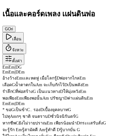
เนื้อและคอร์ดเพลง เเผ่นดินพ่อ
G
Ori
เลื่อน
จังหวะ
ตั้งค่า
Em
Em
|
D
G
Em
Em
|
D
Em
อ้างว้าง
Em
เเละหดหู่ เมื่อโลกรู้
D
พ่อจากไกล
Em
เลือด
G
น้ำตาตกใน
Am
จะเก็บกักไว้
D
เป็นพลัง
Em
รําลึก
C
ที่พ่อสร้าง
G
เป็นเเนวทาง
D
ให้มุ่งหวัง
Em
พอเพียง
Em
เพียงพอนั้น
Am
ปรัชญา
D
ค่าเเผ่นดิน
Em
Em
Em
|
D
Em
* ขอ
G
เป็นข้า
C
.. รอง
D
เบื้องยุคลบาท
G
ไปทุ
Am
กๆ ชาติ จนตราบ
D
ชั่วนิจนิรันดร์
G
หากชีพ
C
ยังไม่วายปราณ
Em
เพียรน้อมนำ
D
กระเเสรับสั่ง
G
จะรู้รัก
Em
รู้สามัคคี
Am
รู้ทำดี
D
รู้บากบั่น
G