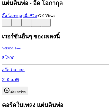
เเผ่นดินพ่อ - อี๊ด โอภากุล
อี๊ด โอภากุล
·
เพื่อชีวิต
·
G
·
0 Views
เวอร์ชันอื่นๆ ของเพลงนี้
Version
1
—
0
โหวต
อ
อี๊ด โอภากุล
21 มี.ค. 69
เพิ่มเวอร์ชัน
คอร์ดในเพลง เเผ่นดินพ่อ