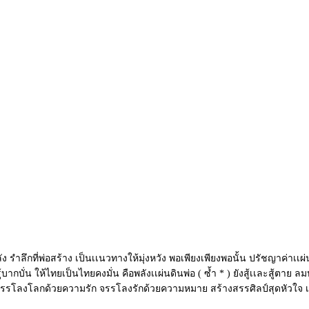
ัง รําลึกที่พ่อสร้าง เป็นเเนวทางให้มุ่งหวัง พอเพียงเพียงพอนั้น ปรัชญาค่าเเ
 รู้บากบั่น ให้ไทยเป็นไทยคงมั่น คือพลังเเผ่นดินพ่อ ( ซ้ำ * ) ยังสู้เเละสู้
 จรรโลงโลกด้วยความรัก จรรโลงรักด้วยความหมาย สร้างสรรศิลป์สุดหัวใจ เพื่