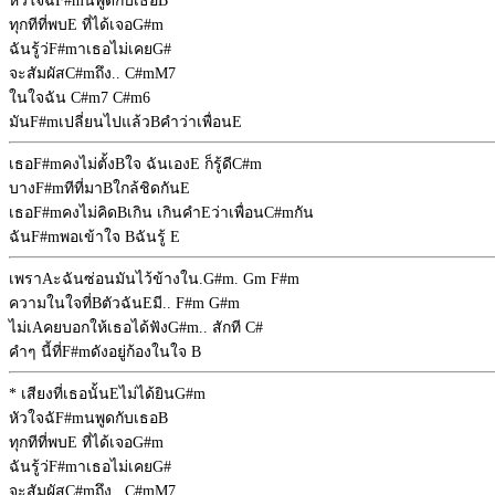
หัวใจฉั
F#m
นพูดกับเธอ
B
ทุกทีที่พบ
E
ที่ได้เจอ
G#m
ฉันรู้ว่
F#m
าเธอไม่เคย
G#
จะสัมผัส
C#m
ถึง..
C#mM7
ในใจฉัน
C#m7
C#m6
มัน
F#m
เปลี่ยนไปแล้ว
B
คำว่าเพื่อน
E
เธอ
F#m
คงไม่ตั้ง
B
ใจ ฉันเอง
E
ก็รู้ดี
C#m
บาง
F#m
ทีที่มา
B
ใกล้ชิดกัน
E
เธอ
F#m
คงไม่คิด
B
เกิน เกินคำ
E
ว่าเพื่อน
C#m
กัน
ฉัน
F#m
พอเข้าใจ
B
ฉันรู้
E
เพรา
A
ะฉันซ่อนมันไว้ข้างใน.
G#m
.
Gm
F#m
ความในใจที่
B
ตัวฉัน
E
มี..
F#m
G#m
ไม่เ
A
คยบอกให้เธอได้ฟัง
G#m
.. สักที
C#
คำๆ นี้ที่
F#m
ดังอยู่ก้องในใจ
B
* เสียงที่เธอนั้น
E
ไม่ได้ยิน
G#m
หัวใจฉั
F#m
นพูดกับเธอ
B
ทุกทีที่พบ
E
ที่ได้เจอ
G#m
ฉันรู้ว่
F#m
าเธอไม่เคย
G#
จะสัมผัส
C#m
ถึง..
C#mM7