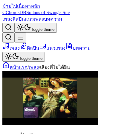
ข้ามไปเนื้อหาหลัก
C
ChordsDB
Sultans of Swing's Site
เพลง
ศิลปิน
แนวเพลง
บทความ
Toggle theme
เพลง
ศิลปิน
แนวเพลง
บทความ
Toggle theme
หน้าแรก
/
เพลง
/
เสียงที่ไม่ได้ยิน