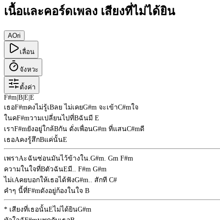
เนื้อและคอร์ดเพลง เสียงที่ไม่ได้ยิน
A
Ori
เลื่อน
จังหวะ
ตั้งค่า
F#m
|
B
|
E
|
E
เธอ
F#m
คงไม่รู้เ
B
ลย ไม่เคย
G#m
จะเข้า
C#m
ใจ
ในค
F#m
วามเปลี่ยนไปที่
B
ฉันมี
E
เรา
F#m
ยังอยู่ใกล้
B
กัน ดั่งเพื่อน
G#m
ที่แสน
C#m
ดี
เธอ
A
คงรู้สึก
B
แค่นั้น
E
เพรา
A
ะฉันซ่อนมันไว้ข้างใน.
G#m
.
Gm
F#m
ความในใจที่
B
ตัวฉัน
E
มี..
F#m
G#m
ไม่เ
A
คยบอกให้เธอได้ฟัง
G#m
.. สักที
C#
คำๆ นี้ที่
F#m
ดังอยู่ก้องในใจ
B
* เสียงที่เธอนั้น
E
ไม่ได้ยิน
G#m