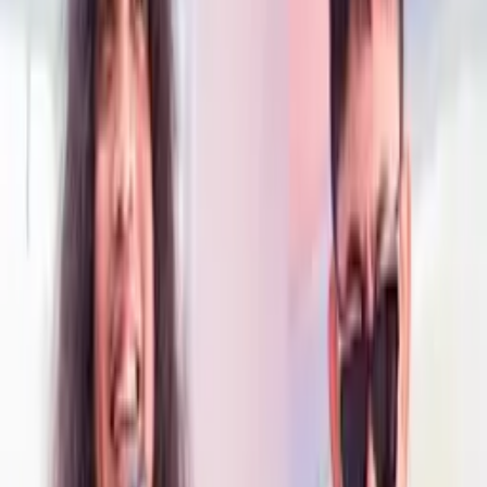
จังหวะ
ตั้งค่า
ถ้าเชื่อ
F#m
บอกเลยพลาด
ต่อให้อมพระ
E
มาตรงหน้า
อย่าหลงเชื่อ
D
ไปกินหญ้า
ถ้าไม่อยากจะเปลือ
E
งเรื่องอย่างว่า อะ
* เพียง
F#m
แค่เขาบอกรักเธอ
E
บอกว่าคิดถึงเธอ
D
เธอก็เผลอใจอ่อน
A
เขา
F#m
แค่มาหลอกรักเธอ
E
ไม่ได้ต้องการใจเธอ
D
เขาหวังแค่เพียงได้หลับนอน
A
* เพียง
F#m
แค่เขาบอกรักเธอ
E
บอกว่าคิดถึงเธอ
D
เธอก็เผลอใจอ่อน
A
เขา
F#m
แค่มาหลอกรักเธอ
E
ไม่ได้ต้องการใจเธอ
D
เขาหวังแค่เพียงได้หลับนอน
A
F#m
|
E
|
D
|
A
( 2 Times )
เจ็บ
F#m
แล้วเคยจำ
E
ไหม