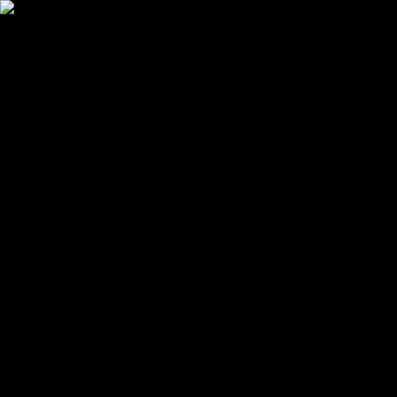
ข้ามไปเนื้อหาหลัก
C
ChordsDB
Sultans of Swing's Site
เพลง
ศิลปิน
แนวเพลง
บทความ
Toggle theme
เพลง
ศิลปิน
แนวเพลง
บทความ
Toggle theme
หน้าแรก
/
เพลง
/
เรื่องอย่างว่า ft. วงกลม