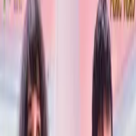
เนื้อและคอร์ดเพลง เรื่องอย่างว่า ft. วงกลม
A
Ori
เลื่อน