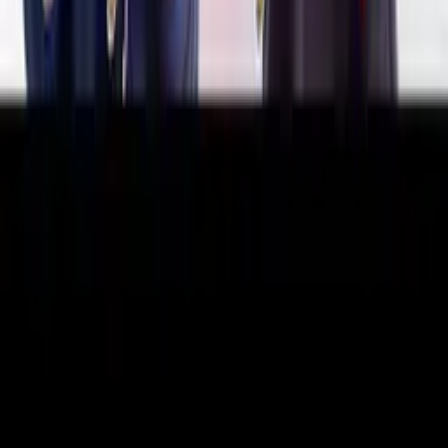
L.กฮ.
G
สวรรค์นำทาง
L.กฮ.
F
เธอไม่ได้มีแฟนอยู่เเล้วไหมครับ
L.กฮ.
F
ตับไตใต้พุง X ปู่จ๋าน ลองไมค์
L.กฮ.
G
เธออยู่ที่ไหน