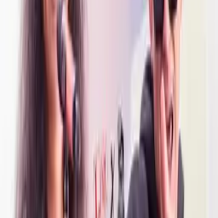
โดนทำ
D
ร้าย มากี่ค
A
รั้ง
ที่เ
F#m
ข้ามา มีใคร
E
ไหม
ที่จริง
D
จัง เขาแ
A
ค่หวังอะไร
บอก
F#m
ว่ารักเธอข้าง
E
หู
แต่สายตา
D
เจ้าชู้ มือไม้ไ
A
ว
ไอ้
F#m
คำว่ายาวไม่มีอยู่จริง
E
พอได้กินแล้วเขาก็ไ
D
ป
สุดท้าย
E
ก็หมาเหมือนเดิม
A
ถ้าเชื่อ
F#m
บอกเลยพลาด
ต่อให้อมพระ
E
มาตรงหน้า
อย่าหลงเชื่อ
D
ไปกินหญ้า
ถ้าไม่อยากจะเปลือ
A
งเรื่องอย่างว่า Ah
ถ้อย
F#m
คำวจีทั้งหมด
E
ที่เธอได้ยินได้ฟังที่มัน
D
สบถ
ไม่เคยได้จำได้จด
A
เพราะมันสะกดไว้แค่ได้
ปลด
F#m
ผ้า เธอ
E
ก็หมดค่า
เขา
D
ต้องการเพียง
E