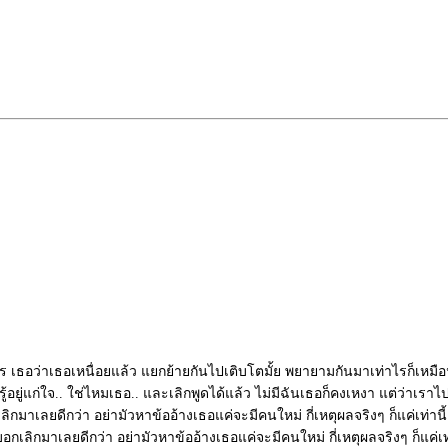
เธอว่าเธอเหนื่อยแล้ว แยกย้ายกันไปเติบโตมั้ย พยายามกันมาเท่าไรก็เหมือน
ู้อยู่แก่ใจ.. ใช่ไหมเธอ.. และเลิกพูดได้แล้ว ไม่มีฉันเธอก็คงเหงา แต่ว่าเราไปก
ิกมาเลยดีกว่า อย่ามัวหาข้ออ้างเธอแค่จะมีคนใหม่ กี่เหตุผลจริงๆ ก็แค่เท่านี้
* บอกเลิกมาเลยดีกว่า อย่ามัวหาข้ออ้างเธอแค่จะมีคนใหม่ กี่เหตุผลจริงๆ ก็แค่เท่