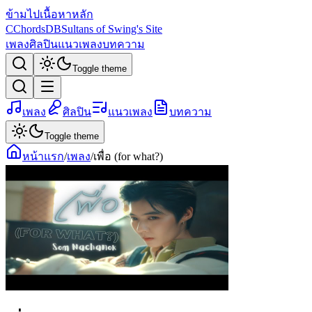
ข้ามไปเนื้อหาหลัก
C
ChordsDB
Sultans of Swing's Site
เพลง
ศิลปิน
แนวเพลง
บทความ
Toggle theme
เพลง
ศิลปิน
แนวเพลง
บทความ
Toggle theme
หน้าแรก
/
เพลง
/
เพื่อ (for what?)