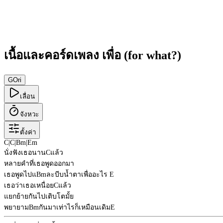
เนื้อและคอร์ดเพลง เพื่อ (for what?)
G
Ori
เลื่อน
จังหวะ
ตั้งค่า
C
|
C
|
Bm
|
Em
นั่งฟังเธอนาน
C
แล้ว
หลายคำที่เธอพูดออกมา
เธอพูดไปแ
Bm
ละบีบน้ำตาเพื่ออะไร
E
เธอว่าเธอเหนื่อย
C
แล้ว
แยกย้ายกันไปเติบโตมั้ย
พยายาม
Bm
กันมาเท่าไรก็เหมือนเดิม
E