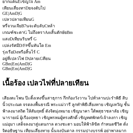
ยากแค้น
E
เข็ญใจ
Am
เทียนเสี่ยงทา
D
ยจงดับไป
G
E
|
Am
D
|
G
เปลวปลายเทียน
G
หรี่จวนเจีย
B7
นจะดับลับ
C
หล้า
เกณฑ์ชะตา
G
ไม่ถึงครา
Am
สิ้นตักษัย
Bm
แสง
D
เทียนริบหรี่
G
เปล่งรัศมี
D/F#
ขึ้นทันใด
Em
รุ่งเรือ
D
งหรือสิ้นไร้
C
อยู่ที่เปลวไฟ
D
ปลายเ
G
ทียน
G
Bm
|
Em
|
Am
D
|
G
G
Bm
|
Em
|
Am
D
|
G
เนื้อร้อง เปลวไฟที่ปลายเทียน
เสียงตะโพน ป๊ะติ้งเทงขึ้นสาธุการ กึกก้องวังวาน ไปทั่วลานปะรำพิธี สิบ
นิ้วประณต จรดลงพื้นธรณี พระแม่วารี ลูกทำพิธีเสี่ยงทาย เชิญเทวัญ ชั้น
ฟ้าลงมาสถิต ให้สัมฤทธิ์ ดังจิตมุ่งหมาย เชิญนาคา ใต้พสุธาชลาลัย เชิญ
นารายณ์ ผู้เรืองฤทธา เชิญพรหมผู้ทรงศักดิ์ เชิญทศพักตร์เจ้าลงกา เชิญ
แม่อุมา เสด็จลงมาสู่แดนกาล ดวงชะตา มอบให้ฟ้าลิขิต กำหนดชีวิต ดั่ง
จิตอธิษฐาน เทียนเสี่ยงทาย นั้นจงบันดาล กรรมปางบรรพ์ อย่าพาลมาก