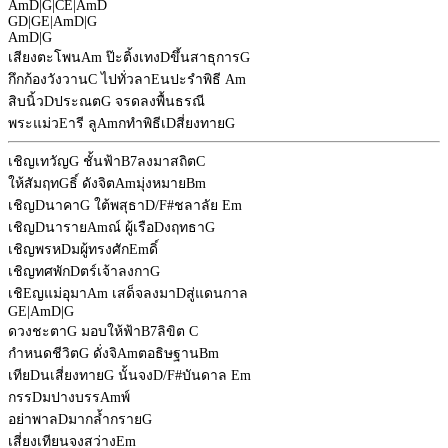
Am
D
|
G
|
C
E
|
Am
D
G
D
|
G
E
|
Am
D
|
G
Am
D
|
G
เสียงตะโพน
Am
ป๊ะติ้งเทง
D
ขึ้นสาธุการ
G
กึกก้องวังวาน
C
ไปทั่วลา
E
นปะรำพิธี
Am
สิบนิ้ว
D
ประณต
G
จรดลงพื้นธรณี
พระแม่ว
E
ารี ลู
Am
กทำพิธีเ
D
สี่ยงทาย
G
เชิญเทวัญ
G
ชั้นฟ้า
B7
ลงมาสถิต
C
ให้สัมฤท
G
ธิ์ ดังจิต
Am
มุ่งหมาย
Bm
เชิญ
D
นาคา
G
ใต้พสุธา
D/F#
ชลาลัย
Em
เชิญ
D
นาราย
Am
ณ์ ผู้เรือ
D
งฤทธา
G
เชิญพรห
D
มผู้ทรงศัก
Em
ดิ์
เชิญทศพัก
D
ตร์เจ้าลงกา
G
เชิ
E
ญแม่อุมา
Am
เสด็จลงมา
D
สู่แดนกาล
G
E
|
Am
D
|
G
ดวงชะตา
G
มอบให้ฟ้า
B7
ลิขิต
C
กำหนดชีวิต
G
ดั่งจิ
Am
ตอธิษฐาน
Bm
เทีย
D
นเสี่ยงทาย
G
นั้นจง
D/F#
บันดาล
Em
กรร
D
มปางบรร
Am
พ์
อย่าพาล
D
มากล้ำกราย
G
เสี่ยงเทียนจงสว่าง
Em