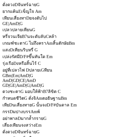
ดั่งดวง
D
จันทร์ฉาย
G
ยากแค้น
E
เข็ญใจ
Am
เทียนเสี่ยงทา
D
ยจงดับไป
G
E
|
Am
D
|
G
เปลวปลายเทียน
G
หรี่จวนเจีย
B7
นจะดับลับ
C
หล้า
เกณฑ์ชะตา
G
ไม่ถึงครา
Am
สิ้นตักษัย
Bm
แสง
D
เทียนริบหรี่
G
เปล่งรัศมี
D/F#
ขึ้นทันใด
Em
รุ่งเรือ
D
งหรือสิ้นไร้
C
อยู่ที่เปลวไฟ
D
ปลายเ
G
ทียน
G
Bm
|
Em
|
Am
D
|
G
Am
D
|
G
D
|
C
E
|
Am
D
G
D
|
G
E
|
Am
D
|
G
|
Am
D
|
G
ดวงชะตา
G
มอบให้ฟ้า
B7
ลิขิต
C
กำหนดชีวิต
G
ดั่งจิ
Am
ตอธิษฐาน
Bm
เทีย
D
นเสี่ยงทาย
G
นั้นจง
D/F#
บันดาล
Em
กรร
D
มปางบรร
Am
พ์
อย่าพาล
D
มากล้ำกราย
G
เสี่ยงเทียนจงสว่าง
Em
ดั่งดวง
D
จันทร์ฉาย
G