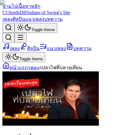
ข้ามไปเนื้อหาหลัก
C
ChordsDB
Sultans of Swing's Site
เพลง
ศิลปิน
แนวเพลง
บทความ
Toggle theme
เพลง
ศิลปิน
แนวเพลง
บทความ
Toggle theme
หน้าแรก
/
เพลง
/
เปลวไฟที่ปลายเทียน