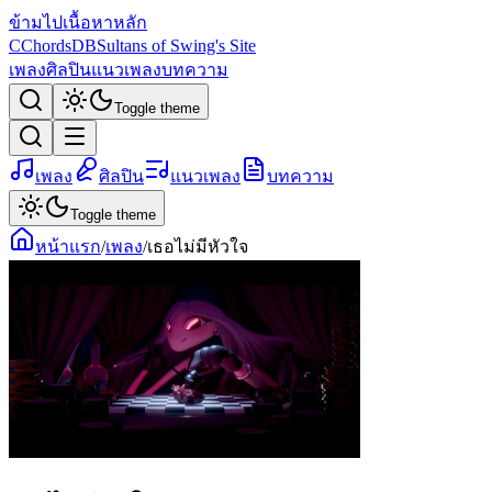
ข้ามไปเนื้อหาหลัก
C
ChordsDB
Sultans of Swing's Site
เพลง
ศิลปิน
แนวเพลง
บทความ
Toggle theme
เพลง
ศิลปิน
แนวเพลง
บทความ
Toggle theme
หน้าแรก
/
เพลง
/
เธอไม่มีหัวใจ