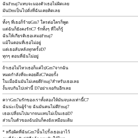
ฉัน
Fmaj7
แทบจะมองตัวเธอไม่ผิดเลย
มัน
Dm
เป็นไปดั่งที่ฉันเคยคิดเลย
ทั้งๆ ที่เธอก็ร้าย
Gm7
ใครต่อใครก็พูด
แต่ฉันก็ยังคงรัก
C7
รักทั้งๆ ที่ใจก็รู้
ฉันให้เกียรติเธอเสมอ
Fmaj7
แม้ในตอนที่เธอไม่อยู่
แต่เธอลับหลังทุกครั้ง
D7
ทุกๆ ตอนที่ฉันไม่อยู่
ถ้าเธอไม่ไหวเธอก็แค่ไป
Gm7
จากฉัน
หมดกำลังที่จะคอยดึง
C7
คอยรั้ง
ในเมื่อฉันมันไม่เคยดี
Fmaj7
สำหรับเธอเลย
งั้นจบกันไปเท่านี้
D7
อย่าเจอกันอีกเลย
ควา
Gm7
มรักของเราทั้งสองให้มันจบลงเท่านี้
C7
ฉันน่ะเป็นผู้ร้าย ฉันมันคนไม่ดี
Fmaj7
เธอเปลี่ยนไปมากจนแทบไม่เป็นเธอ
D7
ส่วนในตัวของฉันมันก็คงยังเหมือนเดิม
* หรือผิดที่ฉัน
Gm7
นั้นไปรั้งเธอเอาไว้