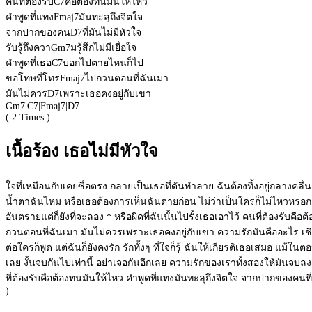
คนที่ต้องรับ
C7
คือต้องทนมันให้ไหว
คำพูดที่แทง
Fmaj7
มันทะลุถึงจิตใจ
จากปากของคน
D7
ที่มันไม่มีหัวใจ
รับรู้ถึงควา
Gm7
มรู้สึกไม่มีเยื่อใจ
คำพูดที่เธอ
C7
บอกไปตายไหนก็ไป
ขอโทษที่โทร
Fmaj7
ไปกวนตอนที่ฉันเมา
มันไม่ควร
D7
เพราะเธอคงอยู่กับเขา
Gm7
|
C7
|
Fmaj7
|
D7
( 2 Times )
เนื้อร้อง เธอไม่มีหัวใจ
ใจที่เหมือนกับเคยซื่อตรง กลายเป็นเธอที่ดันทำลาย ฉันต้องทิ้งอยู่กลางค
น้ำตาฉันไหม หรือเธอต้องการเห็นฉันตายก่อน ไม่ว่าเป็นใครก็ไม่ไหวหรอก 
อันตรายแต่ก็ยังที่จะลอง * หรือผิดที่ฉันนั้นไปรั้งเธอเอาไว้ คนที่ต้องรับค
กวนตอนที่ฉันเมา มันไม่ควรเพราะเธอคงอยู่กับเขา ความรักมันคืออะไร เชิ
ต่อใครก็พูด แต่ฉันก็ยังคงรัก รักทั้งๆ ที่ใจก็รู้ ฉันให้เกียรติเธอเสมอ แม้ใ
เลย งั้นจบกันไปเท่านี้ อย่าเจอกันอีกเลย ความรักของเราทั้งสองให้มันจบลงเ
ที่ต้องรับคือต้องทนมันให้ไหว คำพูดที่แทงมันทะลุถึงจิตใจ จากปากของคนที่
)