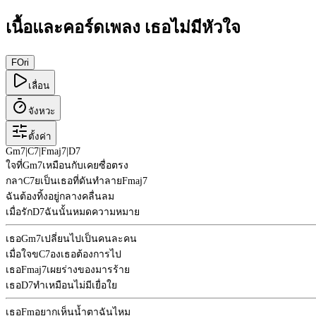
เนื้อและคอร์ดเพลง เธอไม่มีหัวใจ
F
Ori
เลื่อน
จังหวะ
ตั้งค่า
Gm7
|
C7
|
Fmaj7
|
D7
ใจที่
Gm7
เหมือนกับเคยซื่อตรง
กลา
C7
ยเป็นเธอที่ดันทำลาย
Fmaj7
ฉันต้องทิ้งอยู่กลางคลื่นลม
เมื่อรัก
D7
ฉันนั้นหมดความหมาย
เธอ
Gm7
เปลี่ยนไปเป็นคนละคน
เมื่อใจข
C7
องเธอต้องการไป
เธอ
Fmaj7
เผยร่างของมารร้าย
เธอ
D7
ทำเหมือนไม่มีเยื่อใย
เธอ
Fm
อยากเห็นน้ำตาฉันไหม