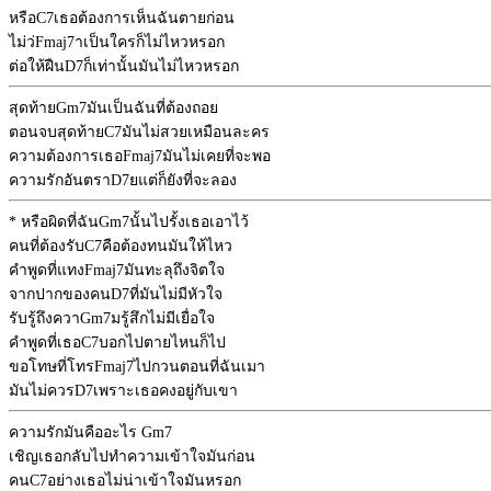
หรือ
C7
เธอต้องการเห็นฉันตายก่อน
ไม่ว่
Fmaj7
าเป็นใครก็ไม่ไหวหรอก
ต่อให้ฝืน
D7
ก็เท่านั้นมันไม่ไหวหรอก
สุดท้าย
Gm7
มันเป็นฉันที่ต้องถอย
ตอนจบสุดท้าย
C7
มันไม่สวยเหมือนละคร
ความต้องการเธอ
Fmaj7
มันไม่เคยที่จะพอ
ความรักอันตรา
D7
ยแต่ก็ยังที่จะลอง
* หรือผิดที่ฉัน
Gm7
นั้นไปรั้งเธอเอาไว้
คนที่ต้องรับ
C7
คือต้องทนมันให้ไหว
คำพูดที่แทง
Fmaj7
มันทะลุถึงจิตใจ
จากปากของคน
D7
ที่มันไม่มีหัวใจ
รับรู้ถึงควา
Gm7
มรู้สึกไม่มีเยื่อใจ
คำพูดที่เธอ
C7
บอกไปตายไหนก็ไป
ขอโทษที่โทร
Fmaj7
ไปกวนตอนที่ฉันเมา
มันไม่ควร
D7
เพราะเธอคงอยู่กับเขา
ความรักมันคืออะไร
Gm7
เชิญเธอกลับไปทำความเข้าใจมันก่อน
คน
C7
อย่างเธอไม่น่าเข้าใจมันหรอก