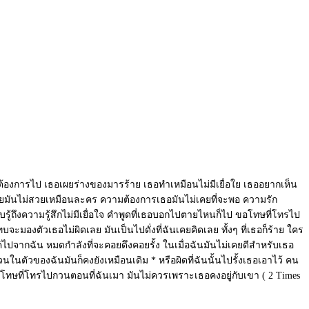
อต้องการไป เธอเผยร่างของมารร้าย เธอทำเหมือนไม่มีเยื่อใย เธออยากเห็น
ท้ายมันไม่สวยเหมือนละคร ความต้องการเธอมันไม่เคยที่จะพอ ความรัก
รับรู้ถึงความรู้สึกไม่มีเยื่อใจ คำพูดที่เธอบอกไปตายไหนก็ไป ขอโทษที่โทรไป
งตัวเธอไม่ผิดเลย มันเป็นไปดั่งที่ฉันเคยคิดเลย ทั้งๆ ที่เธอก็ร้าย ใคร
อก็แค่ไปจากฉัน หมดกำลังที่จะคอยดึงคอยรั้ง ในเมื่อฉันมันไม่เคยดีสำหรับเธอ
วนในตัวของฉันมันก็คงยังเหมือนเดิม * หรือผิดที่ฉันนั้นไปรั้งเธอเอาไว้ คน
ป ขอโทษที่โทรไปกวนตอนที่ฉันเมา มันไม่ควรเพราะเธอคงอยู่กับเขา ( 2 Times