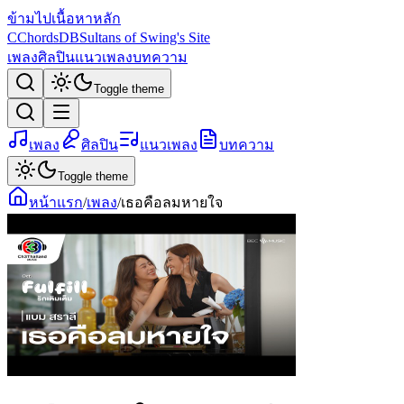
ข้ามไปเนื้อหาหลัก
C
ChordsDB
Sultans of Swing's Site
เพลง
ศิลปิน
แนวเพลง
บทความ
Toggle theme
เพลง
ศิลปิน
แนวเพลง
บทความ
Toggle theme
หน้าแรก
/
เพลง
/
เธอคือลมหายใจ