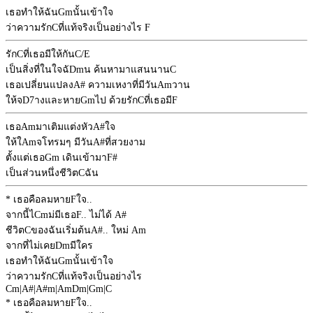
เธอทำให้ฉัน
Gm
นั้นเข้าใจ
ว่าความรัก
C
ที่แท้จริงเป็นอย่างไร
F
รัก
C
ที่เธอมีให้กัน
C/E
เป็นสิ่งที่ในใจฉั
Dm
น ค้นหามาแสนนาน
C
เธอเปลี่ยนแปลง
A#
ความเหงาที่มีวัน
Am
วาน
ให้จ
D7
างและหาย
Gm
ไป ด้วยรัก
C
ที่เธอมี
F
เธอ
Am
มาเติมแต่งหัว
A#
ใจ
ให้ใ
Am
จโทรมๆ มีวัน
A#
ที่สวยงาม
ตั้งแต่เธอ
Gm
เดินเข้ามา
F#
เป็นส่วนหนึ่งชีวิต
C
ฉัน
* เธอคือลมหาย
F
ใจ..
จากนี้ไ
Cm
ม่มีเธอ
F
.. ไม่ได้
A#
ชีวิต
C
ของฉันเริ่มต้น
A#
.. ใหม่
Am
จากที่ไม่เคย
Dm
มีใคร
เธอทำให้ฉัน
Gm
นั้นเข้าใจ
ว่าความรัก
C
ที่แท้จริงเป็นอย่างไร
Cm
|
A#
|
A#m
|
Am
Dm
|
Gm
|
C
* เธอคือลมหาย
F
ใจ..