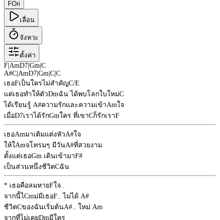
F
Ori
เลื่อน
จังหวะ
ตั้งค่า
F
|
Am
D7
|
Gm
|
C
A#
C
|
Am
D7
|
Gm
|
C
|
C
เธอ
F
เป็นใครไม่สำคัญ
C/E
แต่เธอทำให้ตัว
Dm
ฉัน ได้พบโลกใบใหม่
C
ได้เรียนรู้
A#
ความรักและความเข้า
Am
ใจ
เมื่อ
D7
เราได้รัก
Gm
ใคร ที่เขา
C
ก็รักเรา
F
เธอ
Am
มาเติมแต่งหัว
A#
ใจ
ให้ใ
Am
จโทรมๆ มีวัน
A#
ที่สวยงาม
ตั้งแต่เธอ
Gm
เดินเข้ามา
F#
เป็นส่วนหนึ่งชีวิต
C
ฉัน
* เธอคือลมหาย
F
ใจ..
จากนี้ไ
Cm
ม่มีเธอ
F
.. ไม่ได้
A#
ชีวิต
C
ของฉันเริ่มต้น
A#
.. ใหม่
Am
จากที่ไม่เคย
Dm
มีใคร