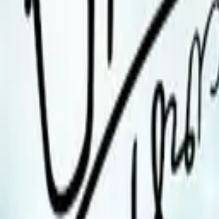
เนื้อและคอร์ดเพลง เซาฮักกันแล้วบ้อ
C
Ori
เลื่อน
จังหวะ
ตั้งค่า
C
|
Em
|
F
|
Fm
C
|
Em
|
Am
|
F
เซาฮักกันแล้วบ่เ
C
ธอ
เบิ่งแววตาเธอ
Em
บ่คือเก่า
คือสิมีแต่เขา
F
ที่ใจของเธอคิด
G
นำ
เฮาบ่อาจสิขวาง
C
ทาง
เมื่อใจเธอฮ้องเอิ่นเขา
Em
หน่ำๆ
หน้าที่สุ
F
ดท้ายที่ทำ
G
คือคำอวย
C
พร