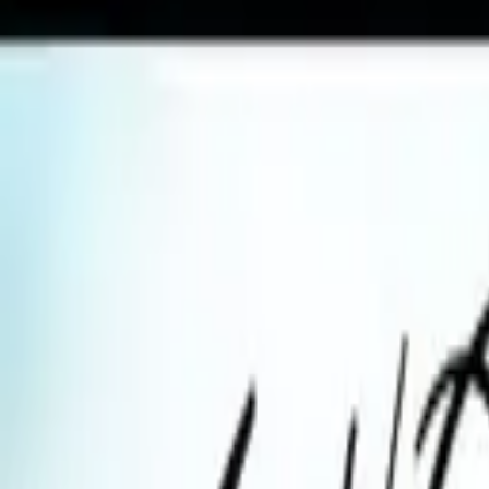
เซาฮักกันแล้วบ้อ - อัน ละน้อ
อัน ละน้อ
·
อีสาน
·
C
·
0 Views
เวอร์ชันอื่นๆ ของเพลงนี้
Version
1
—
0
โหวต
อ
อัน ละน้อ
10 พ.ค. 69
เพิ่มเวอร์ชัน
คอร์ดในเพลง เซาฮักกันแล้วบ้อ