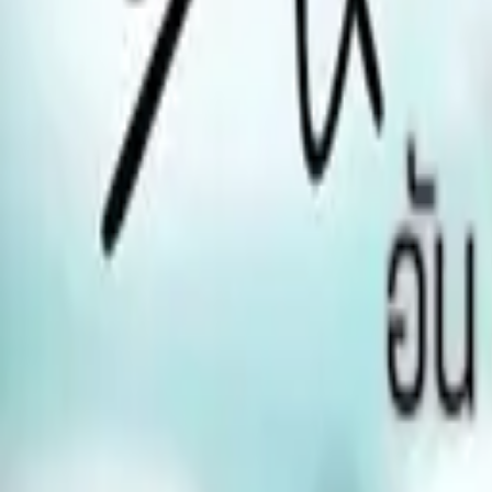
อยู่ได้อ
Dm
ยู่ บ่ต้องห่วงเฮา
Em
หลาย
คั่นสิไปก
F
ะไป เธอบ่ต้องคืด
G
นำ
* กะสิมีเ
C
จ็บแหน่ กะมีคิ
Em
ดฮอดแหน่
Am
ล่ะ
อักไห่บ้
F
างบางเวลา ตามประสา
G
คนที่ฮักแฮง
อาจสิทัก
C
หาแหน่ ตอน
Em
บ่ทันเข้ม
Am
แข็ง
มื้อใด๋ถ้
F
าใจเฮาแข็ง
G
แฮง
เฮาสิเซากวนเธอ
C
ดอก..
G
เมื่อใจเธอฮ้องเอิ่นเขา
Em
หน่ำๆ
หน้าที่สุ
F
ดท้ายที่ทำ
G
คือคำอวย
C
พร
C
|
Em
|
F
|
G
( 2 Times )
อยู่ได้อ
Dm
ยู่ บ่ต้องห่วงเฮา
Em
หลาย
คั่นสิไปก
F
ะไป เธอบ่ต้องคืด
G
นำ
* กะสิมีเ
C
จ็บแหน่ กะมีคิ
Em
ดฮอดแหน่
Am
ล่ะ
อักไห่บ้
F
างบางเวลา ตามประสา
G
คนที่ฮักแฮง
อาจสิทัก
C
หาแหน่ ตอน
Em
บ่ทันเข้ม
Am
แข็ง
มื้อใด๋ถ้
F
าใจเฮาแข็ง
G
แฮง.. ฮื้อ
G
* กะสิมีเ
C
จ็บแหน่ กะมีคิ
Em
ดฮอดแหน่
Am
ล่ะ