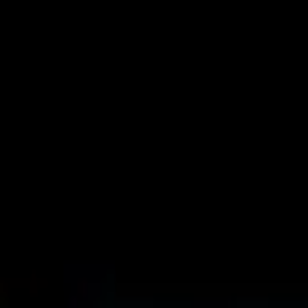
ข้ามไปเนื้อหาหลัก
C
ChordsDB
Sultans of Swing's Site
เพลง
ศิลปิน
แนวเพลง
บทความ
Toggle theme
เพลง
ศิลปิน
แนวเพลง
บทความ
Toggle theme
หน้าแรก
/
เพลง
/
เซาฮักกันแล้วบ้อ