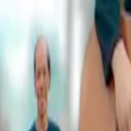
 เฮาบ่อาจสิขวางทาง เมื่อใจเธอฮ้องเอิ่นเขาหน่ำๆ หน้าที่สุดท้ายที่ทำ คือคำอ
ิทักหาแหน่ ตอนบ่ทันเข้มแข็ง มื้อใด๋ถ้าใจเฮาแข็งแฮง เฮาสิเซากวนเธอดอก.. 
ิมีเจ็บแหน่ กะมีคิดฮอดแหน่ล่ะ อักไห่บ้างบางเวลา ตามประสาคนที่ฮักแฮง อาจสิ
ทักหาแหน่ ตอนบ่ทันเข้มแข็ง มื้อใด๋ถ้าใจเฮาแข็งแฮง เฮาสิเซากวนเธอดอก.