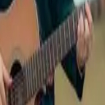
วยพร อยู่ได้อยู่ บ่ต้องห่วงเฮาหลาย คั่นสิไปกะไป เธอบ่ต้องคืดนำ * กะสิมี
เมื่อใจเธอฮ้องเอิ่นเขาหน่ำๆ หน้าที่สุดท้ายที่ทำ คือคำอวยพร ||| ( 2
ทักหาแหน่ ตอนบ่ทันเข้มแข็ง มื้อใด๋ถ้าใจเฮาแข็งแฮง.. ฮื้อ * กะสิมีเจ็บ
.