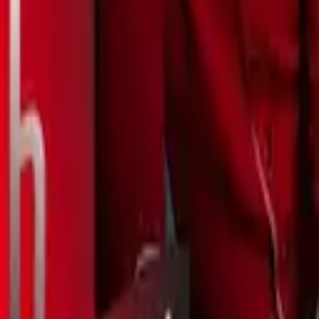
Go
Bm
Loco, You Mamacita.
เข้ามาใกล้ทำให้ผมประหม่า
แค่สบตาก็ Spark เหมือนฟ้าผ่า
เธอทำให้ผมแทบจะบ้า แทบจะบ้า
Go
Bm
Loco, You Mamacita.
Look At Me, Vamos A Bailar.
Everybody Movin’ Like A
Ra Ta Ta Ta, Pa Pa Pa.
เธอมันตัว Top
Bm
Top Top Top Top Top Top
เธอโคตรจะ Hot
Hot Hot Hot Hot Hot Hot
เธอมันตัว Top
Bm
Top Top Top Top Top Top
เธอโคตรจะ Hot
Hot Hot Hot Hot Hot Hot
Hot
Bm
มัมมี่ เธอบอกมานี่มา
ฮ็อบอะ ฮ็อบอะ ฮ็อบอะ
ตัวแม่ตัวมัม โอ้ ตัวมารดา
ฮ็อบอะ ฮ็อบอะ ฮ็อบอะ