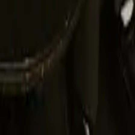
 หนุ่มหล่อกล้ามโตดันผมชิดใน เกิดว่าโดนเขาชกแล้วจะทำไง เลยไม่สบตา ยืน
ะ ฮ็อบอะ ฮ็อบอะ ตัวแม่ตัวมัม โอ้ ตัวมารดา ฮ็อบอะ ฮ็อบอะ ฮ็อบอะ เธอ
 โยกจากหลังไปข้างหน้า ตอนเธอโยก โยกจากซ้ายไปทางขวา โยกจากซ้ายไป
Baby So Cool So Sexy, Got Me Crazy. Oh When You Move Your Body.