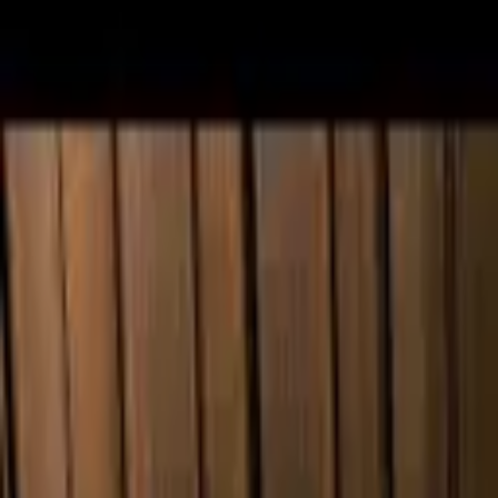
ฮ็อบ (Hob) - PROXIE
PROXIE
·
สตริง
·
D
·
0 Views
เวอร์ชันอื่นๆ ของเพลงนี้
Version
1
—
0
โหวต
P
PROXIE
13 เม.ย. 69
เพิ่มเวอร์ชัน
คอร์ดในเพลง ฮ็อบ (Hob)