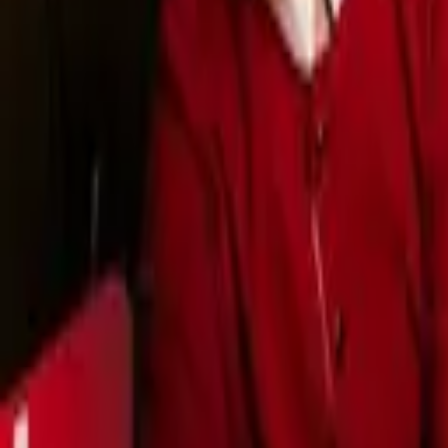
เธอบอกไม่ชอบแบบ Pa Pa
เธอชอบแบบผมอะ ไอหยา
Hot
Bm
มัมมี่ เธอบอกมานี่มา
ฮ็อบอะ ฮ็อบอะ ฮ็อบอะ
ตัวแม่ตัวมัม โอ้ ตัวมารดา
ฮ็อบอะ ฮ็อบอะ ฮ็อบอะ
เธอยิ้มมาที ผมนี่แทบจะ
ช็อกอะ ช็อกอะ ช็อกอะ ช็อกอะ
ทรงติ๋มเรียนดี แฟนก็ไม่มี
ชอบปร๊ะ ชอบปร๊ะ ชอบปร๊ะ
* ตอนเธอโยก
Bm
โยกจากหลังไปข้างหน้า
โยกจากหลังไปข้างหน้า
ตอนเธอโยก โยกจากซ้ายไปทางขวา
โยกจากซ้ายไปทางขวา
เอวเธอโยก โยกจากหลังไปข้างหน้า
โยกจากหลังไปข้างหน้า
เอวเธอโยก โยกจากซ้ายไปทางขวา
โยกจากซ้ายไปทางขวา