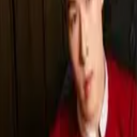
เอวเธอโยก โยกจากหลังไปข้างหน้า
โยกจากหลังไปข้างหน้า
เอวเธอโยก โยกจากซ้ายไปทางขวา
โยกจากซ้ายไปทางขวา
Oh
Bm
You Tryna Play It, Baby So Cool
So Sexy, Got Me Crazy.
Oh When You Move Your Body.
Won’t You Be My Lady?
Somebody So Sma
Bm
rt เธอก็ยัง Say No.
ส่วนตัวผมอะ Normal แบบว่าเด็กโลโซ
ถึงผมจะดู Nerd แต่พา Skrrt ที่บางโพ
ดูเธอเต้นหน้ารถแห่ แค่ตีลังกาก็ดูโปร
Aey Shawty, Kill
Bm
er Of The Scene.
จะหมวย คม ตากลม สะโพกละติน
เห็นเธอแบบตรงไทป์ มองทีไรมันก็ฟิน
You Make Me So Hop
Trigger My Dopamine.
เพรา
Bm
ะเธอเดินมา Say Hola
สวยเกินเบอร์ Mamacita