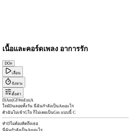
เนื้อและคอร์ดเพลง อาการรัก
D
Ori
เลื่อน
จังหวะ
ตั้งค่า
D
|
Am
|
G
F#m
Em
|
A
ใจมั
D
นลอยทั้งวัน นี่ฉันกำลังเป็น
Am
อะไร
ตัวฉันไม่เข้า
G
ใจ ก็ไม่เคยเป็น
Gm
แบบนี้
C
ทำ
D
ไมต้องคิดถึงเธอ
นี่ฉันกำลังเป็น
Am
อะไร