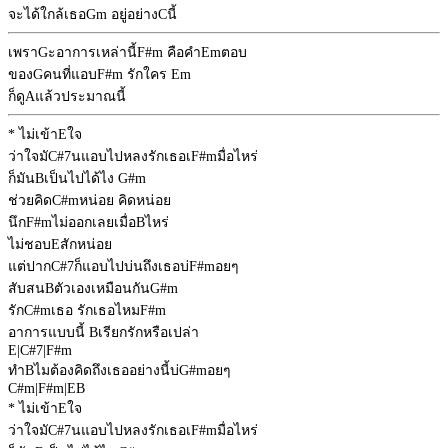
จะได้ใกล้เธอ
Gm
อยู่อย่าง
C
นี้
เพรา
G
ะอาการเหล่านี้
F#m
คือคำ
Em
ตอบ
ของ
G
คนที่แอบ
F#m
รักใคร
Em
ก็ดู
A
แล้วประมาณนี้
* ไม่เข้า
E
ใจ
ว่าใจมั
C#7
นแอบไปหลงรักเธอเ
F#m
มื่อไหร่
ก็มัน
B
เป็นไปได้ไง
G#m
ช่วยคิด
C#m
หน่อย คิดหน่อย
นึก
F#m
ไม่ออกเลยเมื่อ
B
ไหร่
ไม่ชอบ
E
สักหน่อย
แต่ปาก
C#7
ก็แอบไปบ่นถึงเธอบ่
F#m
อยๆ
สับสน
B
ตัวเองเหมือนกัน
G#m
รัก
C#m
เธอ รักเธอไหม
F#m
อาการแบบนี้
B
เรียกรักหรือเปล่า
E
|
C#7
|
F#m
ทำ
B
ไมต้องคิดถึงเธออย่างนี้บ่
G#m
อยๆ
C#m
|
F#m
|
E
B
* ไม่เข้า
E
ใจ
ว่าใจมั
C#7
นแอบไปหลงรักเธอเ
F#m
มื่อไหร่