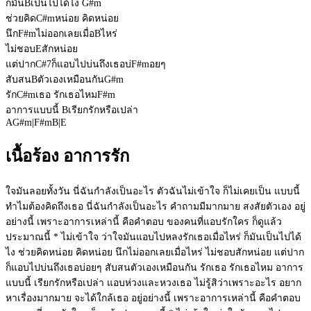
ก็มัน
B
เป็นไปได้ไง
G#m
ช่วยคิด
C#m
หน่อย คิดหน่อย
นึก
F#m
ไม่ออกเลยเมื่อ
B
ไหร่
ไม่ชอบ
E
สักหน่อย
แต่ปาก
C#7
ก็แอบไปบ่นถึงเธอบ่
F#m
อยๆ
สับสน
B
ตัวเองเหมือนกัน
G#m
รัก
C#m
เธอ รักเธอไหม
F#m
อาการแบบนี้
B
เรียกรักหรือเปล่า
A
G#m
|
F#m
B
|
E
เนื้อร้อง อาการรัก
ใจมันลอยทั้งวัน นี่ฉันกำลังเป็นอะไร ตัวฉันไม่เข้าใจ ก็ไม่เคยเป็น แบบนี้
ทำไมต้องคิดถึงเธอ นี่ฉันกำลังเป็นอะไร คำถามมีมากมาย สงสัยตัวเอง อยู่
อย่างนี้ เพราะอาการเหล่านี้ คือคำตอบ ของคนที่แอบรักใคร ก็ดูแล้ว
ประมาณนี้ * ไม่เข้าใจ ว่าใจมันแอบไปหลงรักเธอเมื่อไหร่ ก็มันเป็นไปได้
ไง ช่วยคิดหน่อย คิดหน่อย นึกไม่ออกเลยเมื่อไหร่ ไม่ชอบสักหน่อย แต่ปาก
ก็แอบไปบ่นถึงเธอบ่อยๆ สับสนตัวเองเหมือนกัน รักเธอ รักเธอไหม อาการ
แบบนี้ เรียกรักหรือเปล่า แอบห่วงและหวงเธอ ไม่รู้สิว่าเพราะอะไร อยาก
หาเรื่องมากมาย จะได้ใกล้เธอ อยู่อย่างนี้ เพราะอาการเหล่านี้ คือคำตอบ