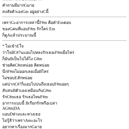
คำถามมีมาก
G
มาย
สงสัยตัวเอง
Gm
อยู่อย่าง
C
นี้
เพรา
G
ะอาการเหล่านี้
F#m
คือคำ
Em
ตอบ
ของ
G
คนที่แอบ
F#m
รักใคร
Em
ก็ดู
A
แล้วประมาณนี้
* ไม่เข้า
E
ใจ
ว่าใจมั
C#7
นแอบไปหลงรักเธอเ
F#m
มื่อไหร่
ก็มัน
B
เป็นไปได้ไง
G#m
ช่วยคิด
C#m
หน่อย คิดหน่อย
นึก
F#m
ไม่ออกเลยเมื่อ
B
ไหร่
ไม่ชอบ
E
สักหน่อย
แต่ปาก
C#7
ก็แอบไปบ่นถึงเธอบ่
F#m
อยๆ
สับสน
B
ตัวเองเหมือนกัน
G#m
รัก
C#m
เธอ รักเธอไหม
F#m
อาการแบบนี้
B
เรียกรักหรือเปล่า
A
G#m
|
D
A
แอบ
D
ห่วงและหวงเธอ
ไม่รู้สิว่าเพรา
Am
ะอะไร
อยากหาเรื่องมาก
G
มาย